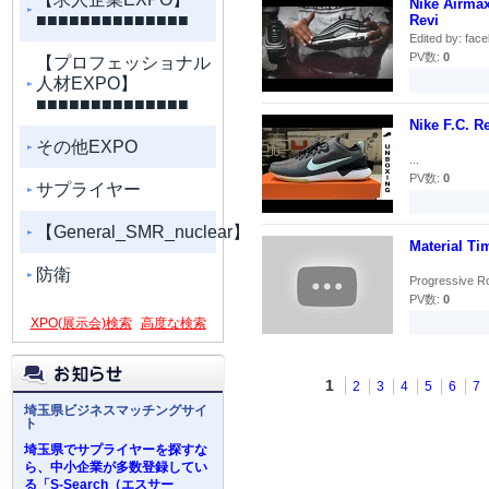
Nike Airmax
■■■■■■■■■■■■■■
Revi
Edited by: fac
PV数:
0
【プロフェッショナル
人材EXPO】
■■■■■■■■■■■■■■
Nike F.C. R
その他EXPO
...
PV数:
0
サプライヤー
【General_SMR_nuclear】
Material Ti
防衛
Progressive R
PV数:
0
XPO(展示会)検索
高度な検索
1
2
3
4
5
6
7
埼玉県ビジネスマッチングサイ
ト
埼玉県でサプライヤーを探すな
ら、中小企業が多数登録してい
る「S-Search（エスサー