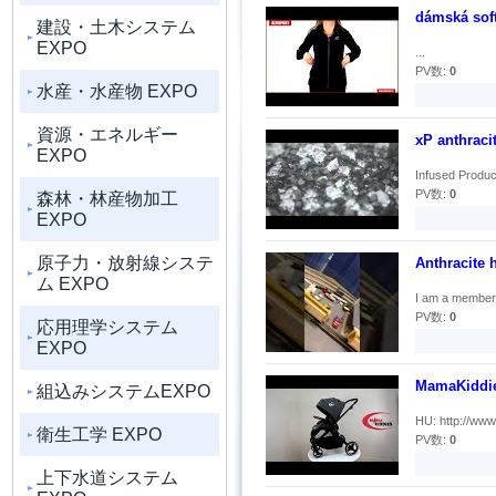
dámská soft
建設・土木システム
EXPO
...
PV数:
0
水産・水産物 EXPO
資源・エネルギー
xP anthraci
EXPO
Infused Product
PV数:
0
森林・林産物加工
EXPO
原子力・放射線システ
Anthracite 
ム EXPO
I am a member i
PV数:
0
応用理学システム
EXPO
MamaKiddie
組込みシステムEXPO
HU: http://www
衛生工学 EXPO
PV数:
0
上下水道システム