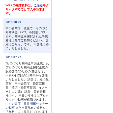
WKXの媒体資料は、
こちら
をク
リックすることで入手出来ま
す。
2016.10.29
中小企業庁 後援で「ものづく
り補助金EXPO」を開催してい
ます。補助金を採択された事業
者様は是非ご参加ください。 詳
細は
こちら
、です。 ※開催は終
了いたしました。
2016.07.27
"ものづくり補助金申請企業、及
びものづくり補助金採択企業の
販路開拓"のための 支援セミナ
ーを7月12日の13時半から開催
いたしました。 講師は、経済産
業省 中小企業庁 経営支援
部 技術・経営革新課（イノベ
ーション課） 課長 高倉秀和
様です。 当日の模様は以下をク
リックで動画が視聴できます。
中小企業庁 販路開拓セミナー
の動画
また当日配布の資料を
「無料」にて提供しております