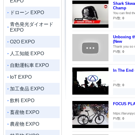
EXPO
Shark Skwal
Champ
ドローン EXPO
You can find th
PV数:
0
青色発光ダイオード
EXPO
Unboxing th
O2O EXPO
(New
Thank you so m
PV数:
0
人工知能 EXPO
自動運転車 EXPO
In The End {
IoT EXPO
...
PV数:
0
加工食品 EXPO
飲料 EXPO
FOCUS PLA
畜産物 EXPO
https://larunpy
PV数:
0
農産物 EXPO