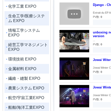
Django - Ch
化学工業 EXPO
Extrait du EP An
生命工学/医療システ
PV数:
0
ム EXPO
情報工学システム
unboxing ne
EXPO
version
...
経営工学マネジメント
PV数:
0
EXPO
環境技術 EXPO
Jowai Wite
Jowai Winter Ca
金属材料 EXPO
PV数:
0
繊維・縫製 EXPO
Jowai Wint
農業システム EXPO
Jowai Winter Ca
航空/宇宙工業EXPO
PV数:
0
船舶/海洋工業EXPO