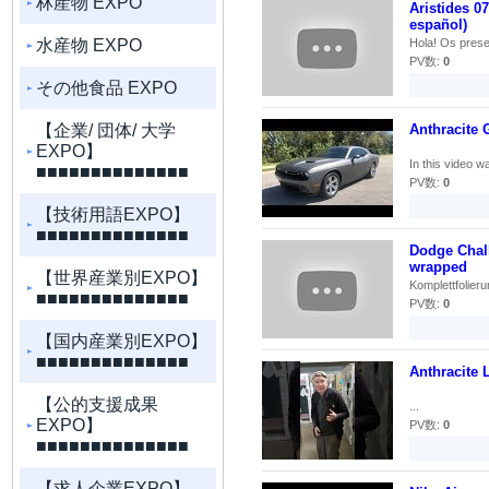
林産物 EXPO
Aristides 0
español)
水産物 EXPO
Hola! Os prese
PV数:
0
その他食品 EXPO
【企業/ 団体/ 大学
Anthracite 
EXPO】
In this video w
■■■■■■■■■■■■■■
PV数:
0
【技術用語EXPO】
■■■■■■■■■■■■■■
Dodge Chall
wrapped
【世界産業別EXPO】
Komplettfolieru
■■■■■■■■■■■■■■
PV数:
0
【国内産業別EXPO】
■■■■■■■■■■■■■■
Anthracite 
【公的支援成果
...
EXPO】
PV数:
0
■■■■■■■■■■■■■■
【求人企業EXPO】