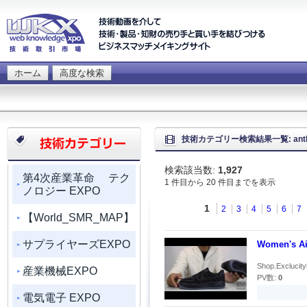
ホーム
高度な検索
技術カテゴリー検索結果一覧: anthr
検索該当数:
1,927
第4次産業革命 テク
1 件目から 20 件目までを表示
ノロジー EXPO
1
2
3
4
5
6
7
【World_SMR_MAP】
サプライヤーズEXPO
Women's Ai
Shop.Exclucity
産業機械EXPO
PV数:
0
電気電子 EXPO