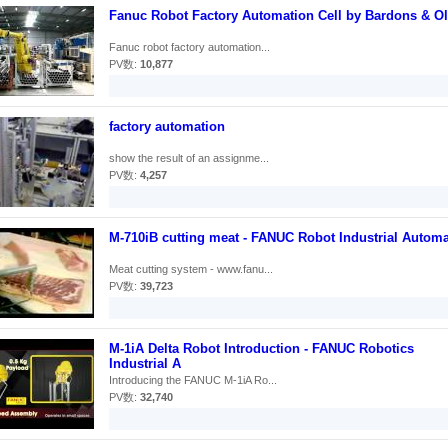
Fanuc Robot Factory Automation Cell by Bardons & Ol
Fanuc robot factory automation...
PV数:
10,877
factory automation
show the result of an assignme...
PV数:
4,257
M-710iB cutting meat - FANUC Robot Industrial Automa
Meat cutting system - www.fanu...
PV数:
39,723
M-1iA Delta Robot Introduction - FANUC Robotics
Industrial A
Introducing the FANUC M-1iA Ro...
PV数:
32,740