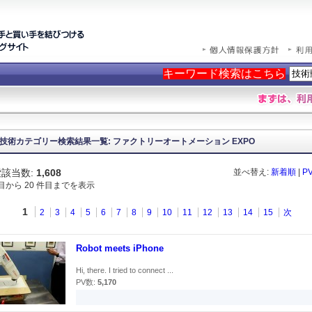
キーワード検索はこちら
技術カテゴリー検索結果一覧: ファクトリーオートメーション EXPO
該当数:
1,608
並べ替え:
新着順
|
P
件目から 20 件目までを表示
1
2
3
4
5
6
7
8
9
10
11
12
13
14
15
次
Robot meets iPhone
Hi, there. I tried to connect ...
PV数:
5,170