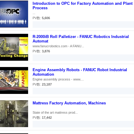
Introduction to OPC for Factory Automation and Plant
Process
...
PV数:
5,606
R-2000iB Roll Palletizer - FANUC Robotics Industrial
Automat
www.fanucrobotics.com - A FANU...
PV数:
3,876
Engine Assembly Robots - FANUC Robot Industrial
Automation
Engine assembly process - www....
PV数:
23,187
Mattress Factory Automation, Machines
State of the art mattress prod...
PV数:
17,442