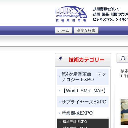
ホーム
高度な検索
検索
第4次産業革命 テク
1 
ノロジー EXPO
【World_SMR_MAP】
サプライヤーズEXPO
産業機械EXPO
機械設計 EXPO