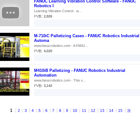
FANUC Learning Vibration Control Software - FANUC
Robotics I
Learning Vibration Control - w...
PV数:
2,926
M-710iC Palletizing Cases - FANUC Robotics Industrial
Automa
www.fanucrobotics.com - A FANU...
PV数:
4,020
M410iB Palletizing - FANUC Robotics Industrial
Automation
www.fanucrobotics.com - This v...
PV数:
3,142
1
2
3
4
5
6
7
8
9
10
11
12
13
14
15
次