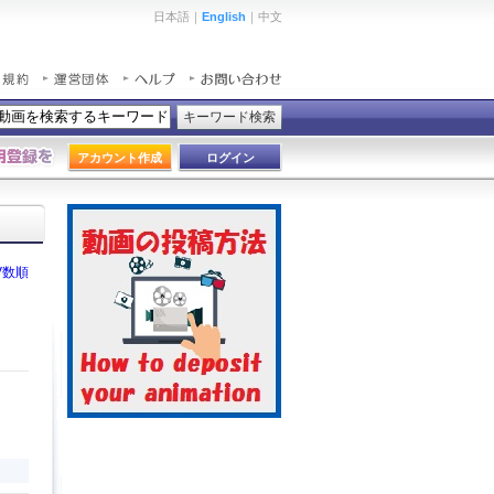
日本語｜
English
｜中文
キーワード検索
アカウント作成
ログイン
V数順