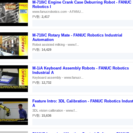
M-710iC Engine Crank Case Deburring Robot - FANUC
Robotics I
www.fanucrobotics.com - A FANU...
PV数:
2,417
M-710iC Rotary Mate - FANUC Robotics Industrial
Automation
Robot assisted milking - www.f...
PV数:
14,429
M-1iA Keyboard Assembly Robots - FANUC Robotics
Industrial A
Keyboard assembly - www.fanucr...
PV数:
12,732
Feature Intro: 3DL Calibration - FANUC Robotics Indust
A
3DL vision calibration - www.f...
PV数:
15,636