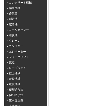
コンクリート機械
舗装機械
作業船
削岩機
破砕機
コールカッター
選炭機
クレーン
コンベヤー
エレベーター
フォークリフト
策道
ロープウェイ
鉱山機械
荷役機械
建設機械
積層造形法
切削造形法
三次元造形