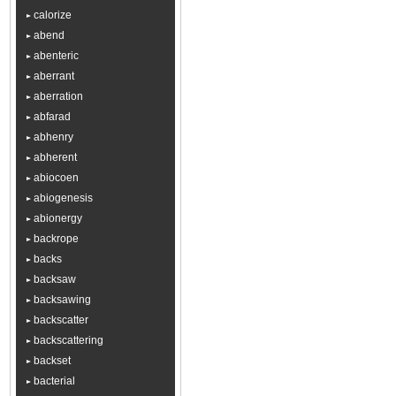
calorize
abend
abenteric
aberrant
aberration
abfarad
abhenry
abherent
abiocoen
abiogenesis
abionergy
backrope
backs
backsaw
backsawing
backscatter
backscattering
backset
bacterial