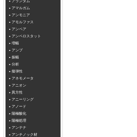
アランダム
アマルガム
アンモニア
アモルファス
アンペア
アンペロスタット
増幅
アンプ
振幅
分析
擬弾性
アネモメータ
アニオン
異方性
アニーリング
アノード
陽極酸化
陽極処理
アンテナ
アンチノック材