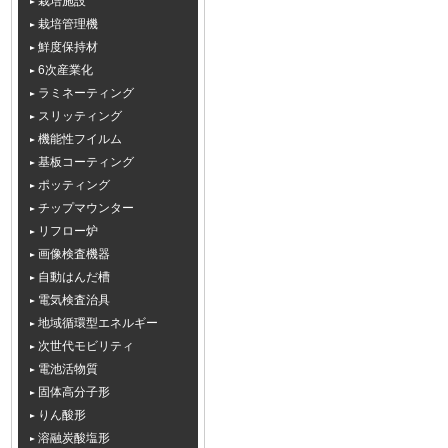
栽培施設
栽培管理機
鮮度保持材
6次産業化
ラミネーティング
スリッティング
機能性フイルム
基板コーティング
ポッティング
チップマウンター
リフロー炉
画像検査機器
自動はんだ槽
電気検査治具
地域循環型エネルギー
次世代モビリティ
電池活物質
固体高分子形
りん酸形
溶融炭酸塩形