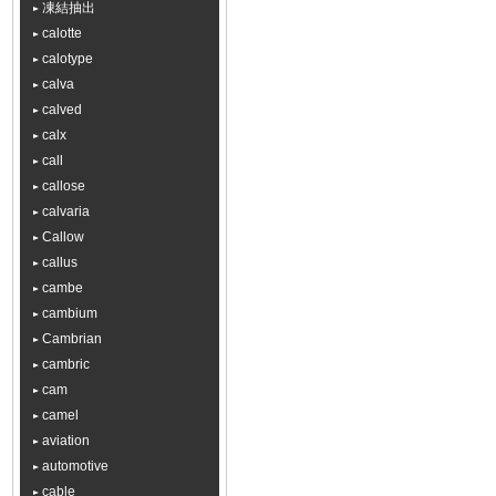
凍結抽出
calotte
calotype
calva
calved
calx
call
callose
calvaria
Callow
callus
cambe
cambium
Cambrian
cambric
cam
camel
aviation
automotive
cable