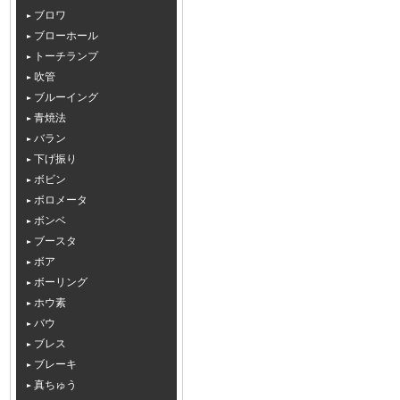
ブロワ
ブローホール
トーチランプ
吹管
ブルーイング
青焼法
バラン
下げ振り
ボビン
ボロメータ
ボンベ
ブースタ
ボア
ボーリング
ホウ素
バウ
ブレス
ブレーキ
真ちゅう