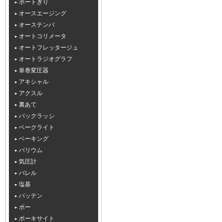
ボートぎり
オースエージング
オーステンバ
オートコリメータ
オートフレッタージュ
オートラジオグラフ
単巻変圧器
アキシャル
アクスル
裏あて
バックラッシ
ベークライト
ベーキング
バリウム
気圧計
バレル
塩基
バッテン
ボー
ボーキサイト