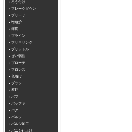
ろう付け
ブレークダウン
ブリーザ
増殖炉
輝度
ブライン
ブリネリング
ブリットル
ぜい弱性
ブローチ
ブロンズ
色着け
ブラシ
座屈
バフ
バッファ
バグ
バルジ
バルジ加工
バニシ仕上げ