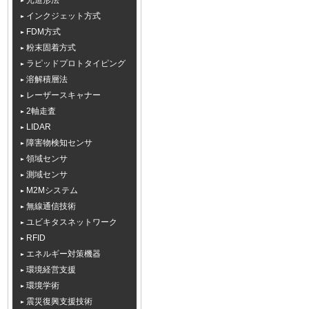
光造形法
インクジェット方式
FDM方式
粉末固着方式
ラピッドプロトタイピング
溶解積層法
レーザースキャナー
2軸走査
LIDAR
障害物検知センサ
領域センサ
測域センサ
M2Mシステム
無線通信技術
ユビキタスネットワーク
RFID
エネルギー対策機器
環境経営支援
環境学術
震災復興支援技術