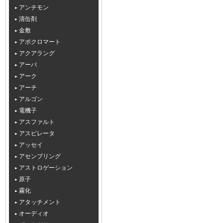
アンチモン
清缶剤
金敷
アポクロマート
アクアラング
アーバ
アーク
アーチ
アルゴン
電機子
アスファルト
アスピレータ
アッセイ
アセンブリング
アストロゲーション
原子
霧化
アタッチメント
オーディオ