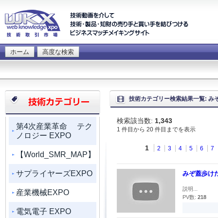
ホーム
高度な検索
技術カテゴリー検索結果一覧: み
検索該当数:
1,343
第4次産業革命 テク
1 件目から 20 件目までを表示
ノロジー EXPO
1
2
3
4
5
6
7
【World_SMR_MAP】
サプライヤーズEXPO
みぞ蓋歩け
説明...
産業機械EXPO
PV数:
218
電気電子 EXPO