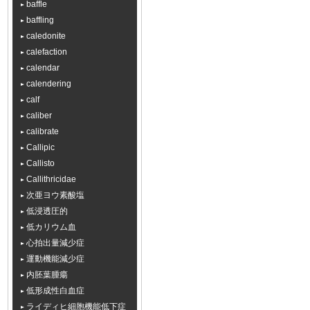
baffle
baffling
caledonite
calefaction
calendar
calendering
calf
caliber
calibrate
Callipic
Callisto
Callithricidae
次亜ヨウ素酸塩
低浸透圧的
低カリウム血
心拍出量減少症
運動機能減少症
内胚葉腫瘍
低形成性白血症
ライディヒ細胞機能低下症