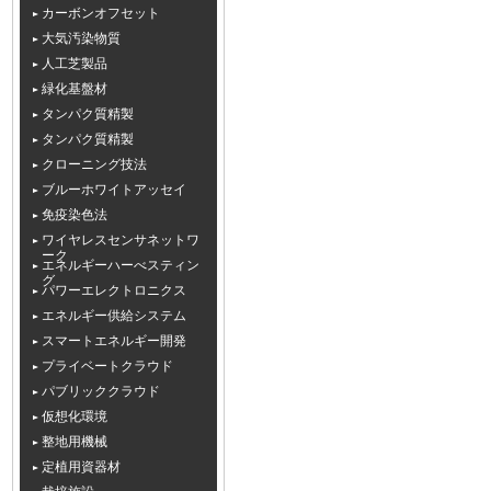
カーボンオフセット
大気汚染物質
人工芝製品
緑化基盤材
タンパク質精製
タンパク質精製
クローニング技法
ブルーホワイトアッセイ
免疫染色法
ワイヤレスセンサネットワ
ーク
エネルギーハーべスティン
グ
パワーエレクトロニクス
エネルギー供給システム
スマートエネルギー開発
プライベートクラウド
パブリッククラウド
仮想化環境
整地用機械
定植用資器材