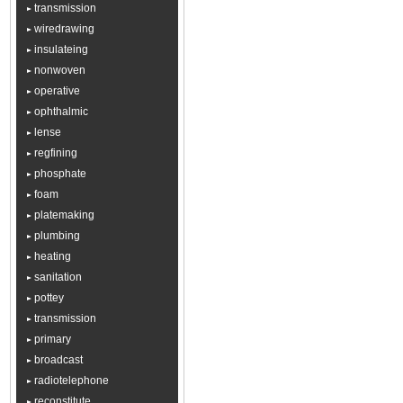
transmission
wiredrawing
insulateing
nonwoven
operative
ophthalmic
lense
regfining
phosphate
foam
platemaking
plumbing
heating
sanitation
pottey
transmission
primary
broadcast
radiotelephone
reconstitute