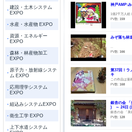
神戸AMP:
建設・土木システム
EXPO
1億2千万人総ミュ
PV数:
159
水産・水産物 EXPO
資源・エネルギー
みぞ落ち林
EXPO
...
PV数:
166
森林・林産物加工
EXPO
原子力・放射線システ
第37回！
キ
ム EXPO
この作品は漫画
PV数:
168
応用理学システム
EXPO
銀杏の会 「美
組込みシステムEXPO
) ～ 24日 (
銀杏の会 「美術の
衛生工学 EXPO
PV数:
128
上下水道システム