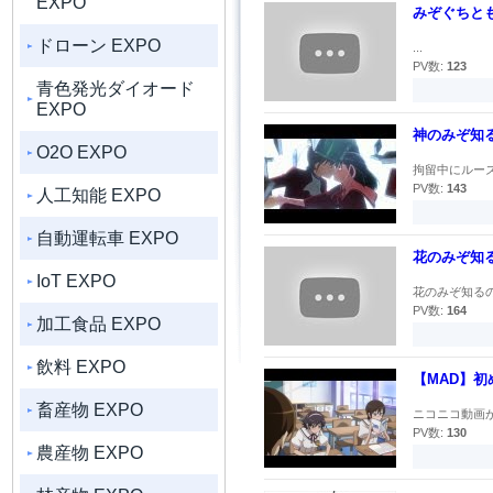
EXPO
みぞぐちと
ドローン EXPO
...
PV数:
123
青色発光ダイオード
EXPO
神のみぞ知る
O2O EXPO
拘留中にルーズ魂
PV数:
143
人工知能 EXPO
自動運転車 EXPO
花のみぞ知
IoT EXPO
花のみぞ知るの
PV数:
164
加工食品 EXPO
飲料 EXPO
【MAD】
畜産物 EXPO
ニコニコ動画から転載 
PV数:
130
農産物 EXPO