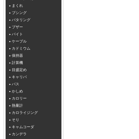
まくれ
ブシング
バタリング
ブザー
バイト
ケーブル
カドミウム
保持器
計算機
目盛定め
キャリパ
パス
かしめ
カロリー
熱量計
カロライジング
そり
キャムコーダ
カンデラ