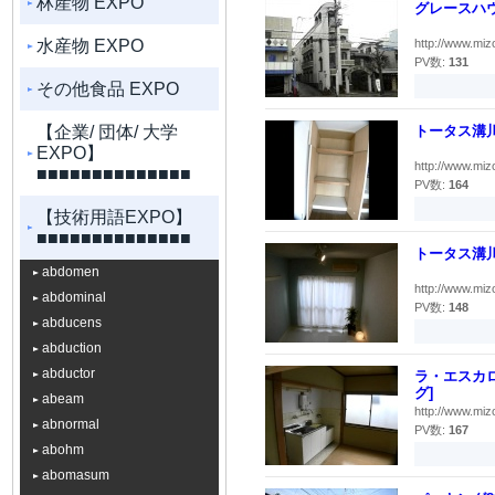
林産物 EXPO
グレースハウ
水産物 EXPO
http://www.miz
PV数:
131
その他食品 EXPO
【企業/ 団体/ 大学
トータス溝川
EXPO】
http://www.miz
■■■■■■■■■■■■■■
PV数:
164
【技術用語EXPO】
■■■■■■■■■■■■■■
トータス溝川
abdomen
http://www.miz
abdominal
PV数:
148
abducens
abduction
abductor
ラ・エスカロ
グ]
abeam
http://www.miz
abnormal
PV数:
167
abohm
abomasum