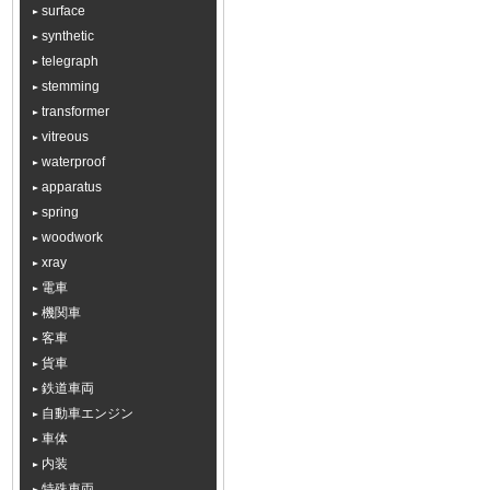
surface
synthetic
telegraph
stemming
transformer
vitreous
waterproof
apparatus
spring
woodwork
xray
電車
機関車
客車
貨車
鉄道車両
自動車エンジン
車体
内装
特殊車両