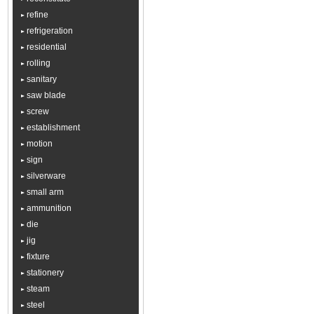
refine
refrigeration
residential
rolling
sanitary
saw blade
screw
establishment
motion
sign
silverware
small arm
ammunition
die
jig
fixture
stationery
steam
steel