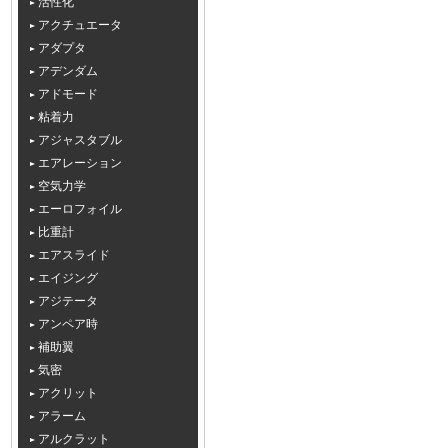
活性化
アクチュエータ
アダプタ
アデンダム
アドモード
粘着力
アジャスタブル
エアレーション
空気力学
エーロフォイル
比重計
エアスライド
エイジング
アジテータ
アンペア時
補助翼
気密
アクリット
アラーム
アルクラット