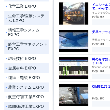
イニシャル
化学工業 EXPO
て、やって
イニシャルDの
生命工学/医療システ
PV数:
757
ム EXPO
情報工学システム
天草エアラ
EXPO
天草エアライン み
経営工学マネジメント
PV数:
201
EXPO
環境技術 EXPO
神のみぞ知り隊
イ ED)
Second vi
金属材料 EXPO
PV数:
204
繊維・縫製 EXPO
CIMG9173 
農業システム EXPO
...
航空/宇宙工業EXPO
PV数:
150
船舶/海洋工業EXPO