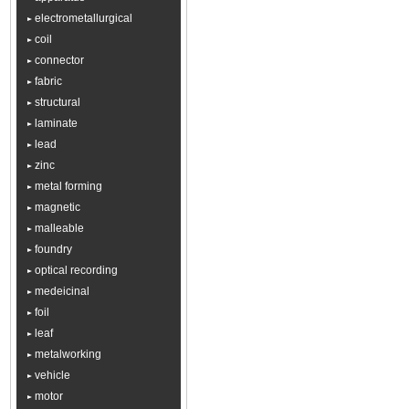
electrometallurgical
coil
connector
fabric
structural
laminate
lead
zinc
metal forming
magnetic
malleable
foundry
optical recording
medeicinal
foil
leaf
metalworking
vehicle
motor