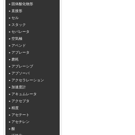
固体酸化物形
直接形
セル
スタック
セパレータ
空気極
アベンド
アブレータ
磨耗
アブレーシブ
アブソーバ
アクセラレーション
加速度計
アキュムレータ
アクセプタ
精度
アセテート
アセチレン
酸