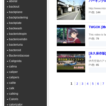
パーキング8
aboral
backout
http://www.miz
backplane
PV数:
144
backplastering
backplate
TWGOK [神
backwash
bacteriotropin
This video is f
PV数:
79
bacterioviridin
bacteriuria
bacteroid
[永久保存版
Bacteroidaceae
ト
Caligoida
伊丹空港のアイ
PV数:
85
calina
caliper
calipers
calite
1
2
3
4
5
6
7
calk
calking
Caloris
calorizator