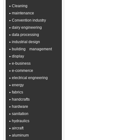
Cleaning
maintenance
Convention industry
dairy engineering
data processing
industrial design
building management
display
e-business
e-commerce
electrical engneering
energy
fabrics
handcrafts
hardware
sanitation
hydraulics
aircraft
aluminum