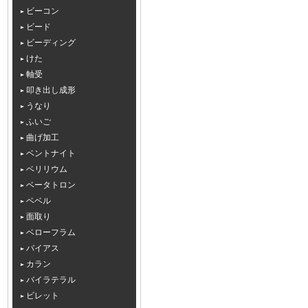
ビーコン
ビード
ビーディング
けた
軸受
叩き出し成形
うなり
ふいご
曲げ加工
ベントナイト
ベリリウム
ベータトロン
ベベル
面取り
ベローフラム
バイアス
カラン
バイラテラル
ビレット