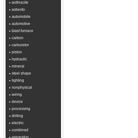
anthracite
asbesto
automobile
automotive
blast furnace
carbon
carburetor
piston
hydraulic
mineral
steel shape
lighting
nonphysical
wiring
device
processing
drilling
electric
combined
apparatus