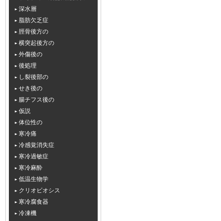
深水層
脂肪欠乏症
脛骨後方の
横突起後方の
外傷後の
後処理
し裂後部の
せき後の
腸チフス後の
仮説
体位性の
寒冷痛
冷感覚消失症
寒冷過敏症
寒冷麻酔
低温生物学
クリオビオシス
寒冷腐食器
冷凍機