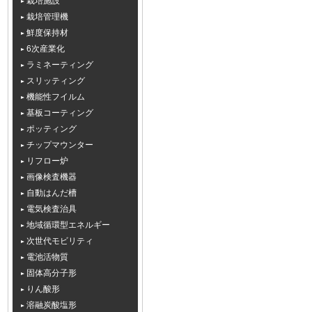
栽培施設
栽培管理機
鮮度保持材
6次産業化
ラミネーティング
スリッティング
機能性フイルム
基板コーティング
ポッティング
チップマウンター
リフロー炉
画像検査機器
自動はんだ槽
電気検査治具
地域循環型エネルギー
次世代モビリティ
電池活物質
固体高分子形
りん酸形
溶融炭酸塩形