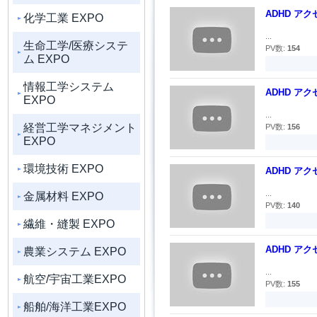
ADHD ア
化学工業 EXPO
...
生命工学/医療システ
PV数:
154
ム EXPO
情報工学システム
ADHD ア
EXPO
...
経営工学マネジメント
PV数:
156
EXPO
環境技術 EXPO
ADHD ア
...
金属材料 EXPO
PV数:
140
繊維・縫製 EXPO
ADHD ア
農業システム EXPO
...
航空/宇宙工業EXPO
PV数:
155
船舶/海洋工業EXPO