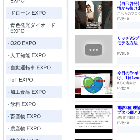
EXPO
【自己啓発
情から抜け
ドローン EXPO
こちらのブログ記事
PV数:
0
青色発光ダイオード
EXPO
リッチVS
O2O EXPO
モテる方法
...
PV数:
0
人工知能 EXPO
自動運転車 EXPO
今日のEngl
け、1日1w
IoT EXPO
#初心者向け #
PV数:
0
加工食品 EXPO
飲料 EXPO
電験3種 理
プタ･5価と3
畜産物 EXPO
#数電 #電験 
PV数:
0
農産物 EXPO