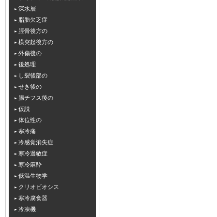
深水層
脂肪欠乏症
脛骨後方の
横突起後方の
外傷後の
後処理
し裂後部の
せき後の
腸チフス後の
仮説
体位性の
寒冷痛
冷感覚消失症
寒冷過敏症
寒冷麻酔
低温生物学
クリオビオシス
寒冷腐食器
冷凍機