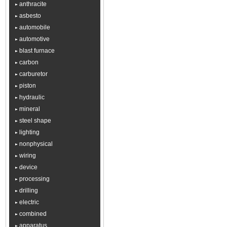
anthracite
asbesto
automobile
automotive
blast furnace
carbon
carburetor
piston
hydraulic
mineral
steel shape
lighting
nonphysical
wiring
device
processing
drilling
electric
combined
apparatus