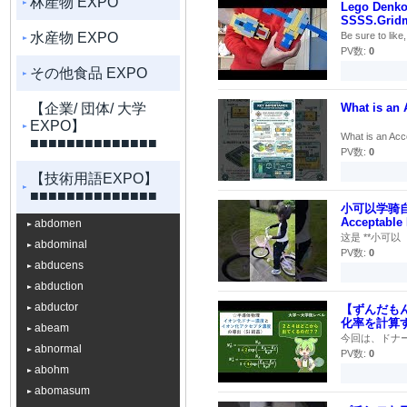
林産物 EXPO
Lego Denko
SSSS.Grid
水産物 EXPO
Be sure to like
PV数:
0
その他食品 EXPO
【企業/ 団体/ 大学
What is an 
EXPO】
What is an Acce
■■■■■■■■■■■■■■
PV数:
0
【技術用語EXPO】
■■■■■■■■■■■■■■
小可以学骑自
Acceptable 
abdomen
这是 **小可以（Lit
abdominal
PV数:
0
abducens
abduction
abductor
【ずんだも
化率を計算す
abeam
今回は、ドナー
abnormal
PV数:
0
abohm
abomasum