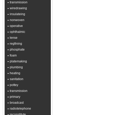
transmission
wiredrawing
insulateing
nonwoven
operative
ophthalmic
lense
regfining
phosphate
foam
platemaking
plumbing
heating
sanitation
pottey
transmission
primary
broadcast
radiotelephone
reconstitute