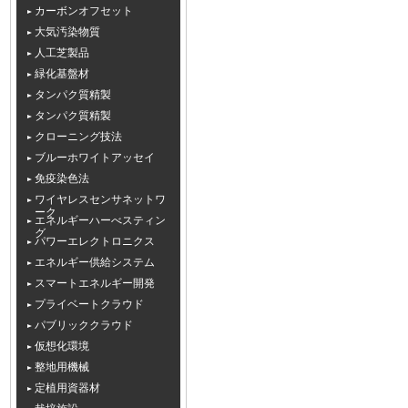
カーボンオフセット
大気汚染物質
人工芝製品
緑化基盤材
タンパク質精製
タンパク質精製
クローニング技法
ブルーホワイトアッセイ
免疫染色法
ワイヤレスセンサネットワ
ーク
エネルギーハーべスティン
グ
パワーエレクトロニクス
エネルギー供給システム
スマートエネルギー開発
プライベートクラウド
パブリッククラウド
仮想化環境
整地用機械
定植用資器材