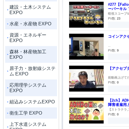
#277【F
建設・土木システム
ーバーキル 
EXPO
暗視スコープV
PV数:
23
水産・水産物 EXPO
資源・エネルギー
コインアク
EXPO
...
PV数:
9
森林・林産物加工
EXPO
原子力・放射線システ
【アクセプ
ム EXPO
前動画上げてた
PV数:
0
応用理学システム
EXPO
【2ch】A
組込みシステムEXPO
障害者雇用,
【ストラテラ,コ
衛生工学 EXPO
PV数:
0
上下水道システム