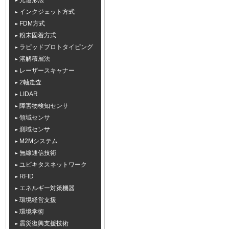
光造形法
インクジェット方式
FDM方式
粉末固着方式
ラピッドプロトタイピング
溶解積層法
レーザースキャナー
2軸走査
LIDAR
障害物検知センサ
領域センサ
測域センサ
M2Mシステム
無線通信技術
ユビキタスネットワーク
RFID
エネルギー対策機器
環境経営支援
環境学術
震災復興支援技術