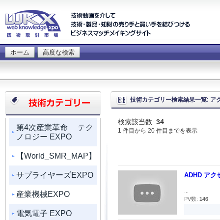
ホーム
高度な検索
技術カテゴリー検索結果一覧: ア
検索該当数:
34
第4次産業革命 テク
1 件目から 20 件目までを表示
ノロジー EXPO
【World_SMR_MAP】
サプライヤーズEXPO
ADHD ア
...
産業機械EXPO
PV数:
146
電気電子 EXPO