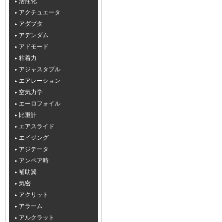
活性化
アクチュエータ
アダプタ
アデンダム
アドモード
粘着力
アジャスタブル
エアレーション
空気力学
エーロフォイル
比重計
エアスライド
エイジング
アジテータ
アンペア時
補助翼
気密
アクリット
アラーム
アルクラット