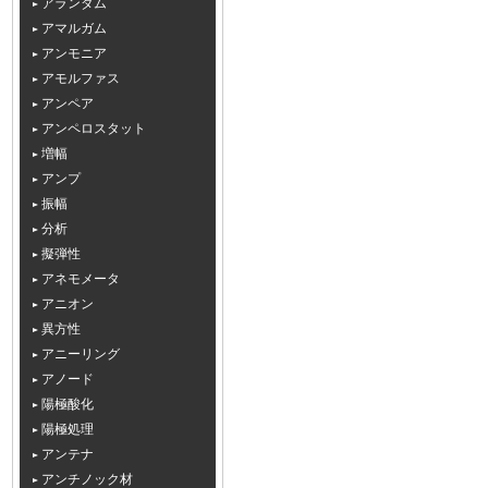
アランダム
アマルガム
アンモニア
アモルファス
アンペア
アンペロスタット
増幅
アンプ
振幅
分析
擬弾性
アネモメータ
アニオン
異方性
アニーリング
アノード
陽極酸化
陽極処理
アンテナ
アンチノック材