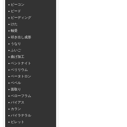
ビーコン
ビード
ビーディング
けた
軸受
叩き出し成形
うなり
ふいご
曲げ加工
ベントナイト
ベリリウム
ベータトロン
ベベル
面取り
ベローフラム
バイアス
カラン
バイラテラル
ビレット