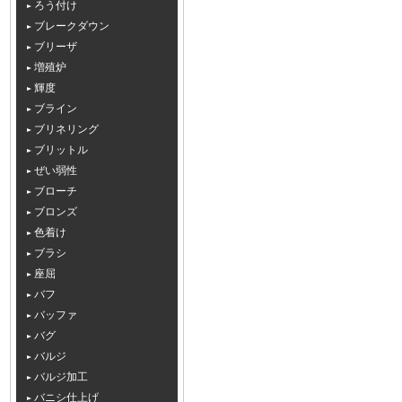
ろう付け
ブレークダウン
ブリーザ
増殖炉
輝度
ブライン
ブリネリング
ブリットル
ぜい弱性
ブローチ
ブロンズ
色着け
ブラシ
座屈
バフ
バッファ
バグ
バルジ
バルジ加工
バニシ仕上げ