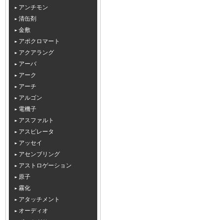
アンチモン
清缶剤
金敷
アポクロマート
アクアラング
アーバ
アーク
アーチ
アルゴン
電機子
アスファルト
アスピレータ
アッセイ
アセンブリング
アストロゲーション
原子
霧化
アタッチメント
オーディオ