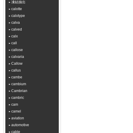
凍結抽出
calotte
calotype
calva
calved
calx
call
callose
calvaria
Callow
callus
cambe
cambium
Cambrian
cambric
cam
camel
aviation
automotive
cable