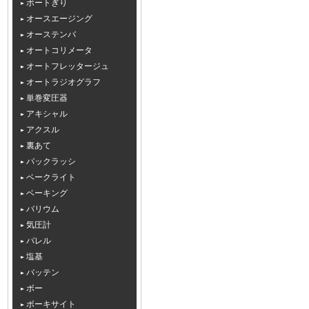
ボートぎり
オースエージング
オーステンバ
オートコリメータ
オートフレッタージュ
オートラジオグラフ
単巻変圧器
アキシャル
アクスル
裏あて
バックラッシ
ベークライト
ベーキング
バリウム
気圧計
バレル
塩基
バッテン
ボー
ボーキサイト