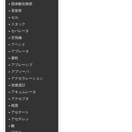
固体酸化物形
直接形
セル
スタック
セパレータ
空気極
アベンド
アブレータ
磨耗
アブレーシブ
アブソーバ
アクセラレーション
加速度計
アキュムレータ
アクセプタ
精度
アセテート
アセチレン
酸