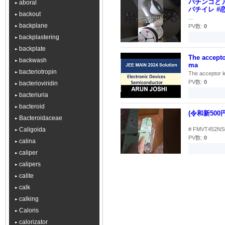
パチンコとア
aboral
パチイレ #恋
backout
...
backplane
PV数:
0
backplastering
backplate
The accepto
backwash
ma
bacteriotropin
The acceptor le
PV数:
0
bacterioviridin
bacteriuria
bacteroid
(令和新500
Bacteroidaceae
Caligoida
# FMVT452
PV数:
0
calina
caliper
calipers
calite
calk
calking
Caloris
calorizator