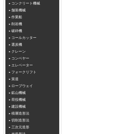
コンクリート機械
舗装機械
作業船
削岩機
破砕機
コールカッター
選炭機
クレーン
コンベヤー
エレベーター
フォークリフト
策道
ロープウェイ
鉱山機械
荷役機械
建設機械
積層造形法
切削造形法
三次元造形