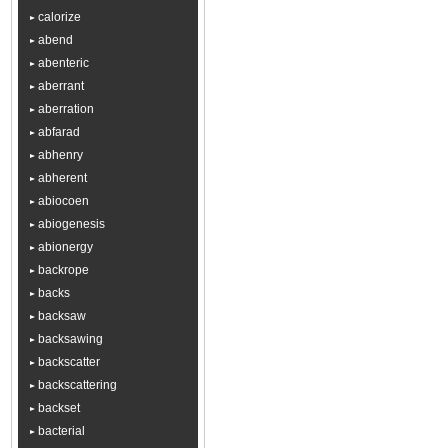
calorize
abend
abenteric
aberrant
aberration
abfarad
abhenry
abherent
abiocoen
abiogenesis
abionergy
backrope
backs
backsaw
backsawing
backscatter
backscattering
backset
bacterial