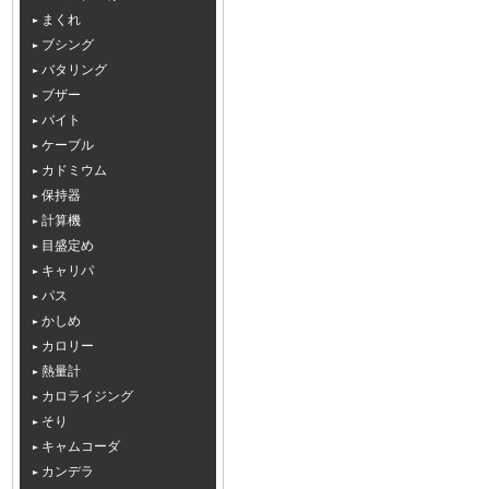
まくれ
ブシング
バタリング
ブザー
バイト
ケーブル
カドミウム
保持器
計算機
目盛定め
キャリパ
パス
かしめ
カロリー
熱量計
カロライジング
そり
キャムコーダ
カンデラ