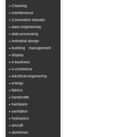
Cleaning
maintenance
Convention industry
dairy engineering
data processing
industrial design
building management
display
e-business
e-commerce
electrical engneering
energy
fabrics
handcrafts
hardware
sanitation
hydraulics
aircraft
aluminum