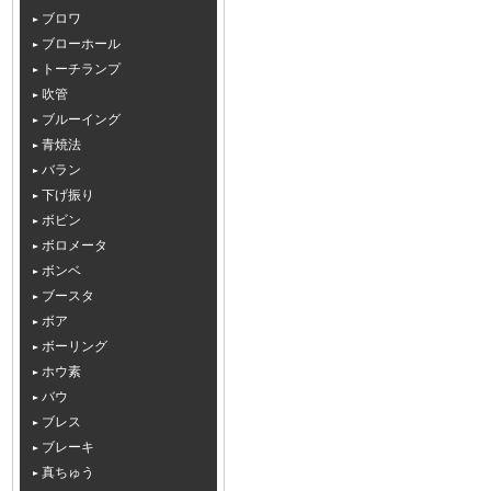
ブロワ
ブローホール
トーチランプ
吹管
ブルーイング
青焼法
バラン
下げ振り
ボビン
ボロメータ
ボンベ
ブースタ
ボア
ボーリング
ホウ素
バウ
ブレス
ブレーキ
真ちゅう