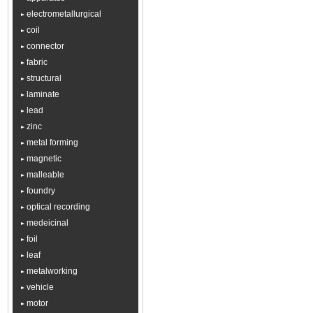
electrometallurgical
coil
connector
fabric
structural
laminate
lead
zinc
metal forming
magnetic
malleable
foundry
optical recording
medeicinal
foil
leaf
metalworking
vehicle
motor