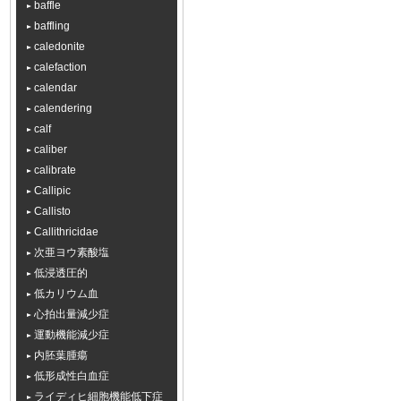
baffle
baffling
caledonite
calefaction
calendar
calendering
calf
caliber
calibrate
Callipic
Callisto
Callithricidae
次亜ヨウ素酸塩
低浸透圧的
低カリウム血
心拍出量減少症
運動機能減少症
内胚葉腫瘍
低形成性白血症
ライディヒ細胞機能低下症