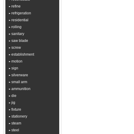
refine
refrigeration
residential
rolling
sanitary
saw blade
screw
establishment
motion
sign
silverware
small arm
ammunition
die
jig
fixture
stationery
steam
steel