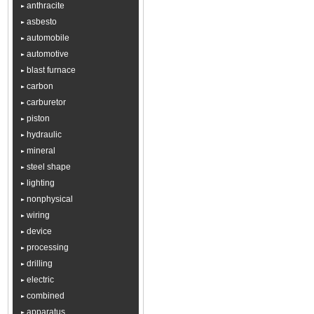
anthracite
asbesto
automobile
automotive
blast furnace
carbon
carburetor
piston
hydraulic
mineral
steel shape
lighting
nonphysical
wiring
device
processing
drilling
electric
combined
apparatus