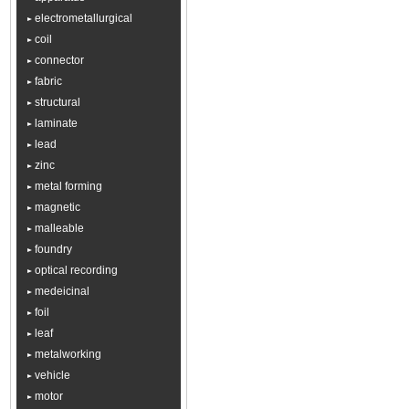
electrometallurgical
coil
connector
fabric
structural
laminate
lead
zinc
metal forming
magnetic
malleable
foundry
optical recording
medeicinal
foil
leaf
metalworking
vehicle
motor