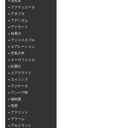
活性化
アクチュエータ
アダプタ
アデンダム
アドモード
粘着力
アジャスタブル
エアレーション
空気力学
エーロフォイル
比重計
エアスライド
エイジング
アジテータ
アンペア時
補助翼
気密
アクリット
アラーム
アルクラット