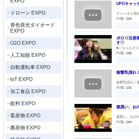
EXPO
UFOキャッ
ドローン EXPO
チャンネル登録
PV数:
104
青色発光ダイオード
EXPO
ポロリ注意報
O2O EXPO
す♡
■こちらもオス
PV数:
140
人工知能 EXPO
自動運転車 EXPO
衝撃乳揺れ
IoT EXPO
衝撃乳揺れ！腹
PV数:
132
加工食品 EXPO
飲料 EXPO
腹黒い、お
畜産物 EXPO
腹黒い、おのの
PV数:
244
農産物 EXPO