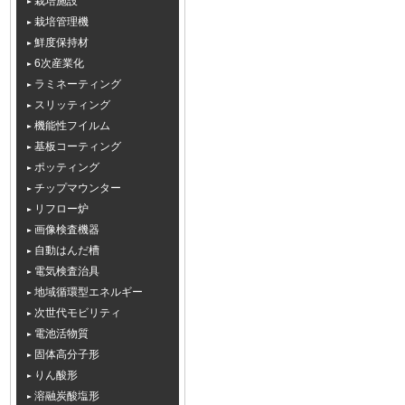
栽培施設
栽培管理機
鮮度保持材
6次産業化
ラミネーティング
スリッティング
機能性フイルム
基板コーティング
ポッティング
チップマウンター
リフロー炉
画像検査機器
自動はんだ槽
電気検査治具
地域循環型エネルギー
次世代モビリティ
電池活物質
固体高分子形
りん酸形
溶融炭酸塩形