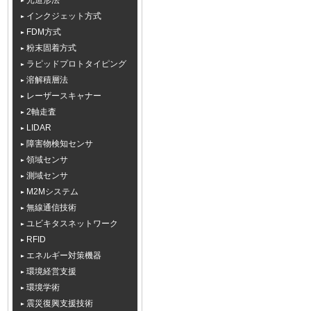
光造形法
インクジェット方式
FDM方式
粉末固着方式
ラピッドプロトタイピング
溶解積層法
レーザースキャナー
2軸走査
LIDAR
障害物検知センサ
領域センサ
測域センサ
M2Mシステム
無線通信技術
ユビキタスネットワーク
RFID
エネルギー対策機器
環境経営支援
環境学術
震災復興支援技術