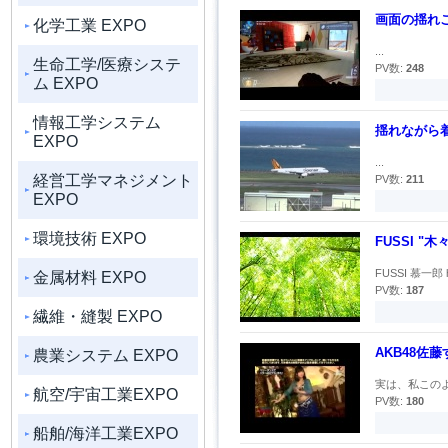
画面の揺れ
化学工業 EXPO
...
生命工学/医療システ
PV数:
248
ム EXPO
情報工学システム
揺れながら
EXPO
...
経営工学マネジメント
PV数:
211
EXPO
環境技術 EXPO
FUSSI "木々
FUSSI 慕一郎 htt
金属材料 EXPO
PV数:
187
繊維・縫製 EXPO
AKB48佐
農業システム EXPO
実は、私このよ
航空/宇宙工業EXPO
PV数:
180
船舶/海洋工業EXPO