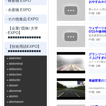
林産物 EXPO
おやすみホロ
水産物 EXPO
怒られたら消されます
PV数:
135
その他食品 EXPO
【企業/ 団体/ 大学
ウェザーリ
0721午後
EXPO】
松井真実55102
■■■■■■■■■■■■■■
PV数:
157
【技術用語EXPO】
■■■■■■■■■■■■■■
グランツー
ド上げすぎ
abdomen
ルートXで車が
abdominal
PV数:
136
abducens
abduction
abductor
車線変更の
abeam
ruzzospo
abnormal
PV数:
102
abohm
abomasum