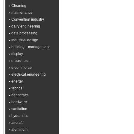
Cleaning
maintenance
Convention industry
dairy engineering
data processing
industrial design
building management
display
e-business
e-commerce
electrical engneering
energy
fabrics
handcrafts
hardware
sanitation
hydraulics
aircraft
aluminum