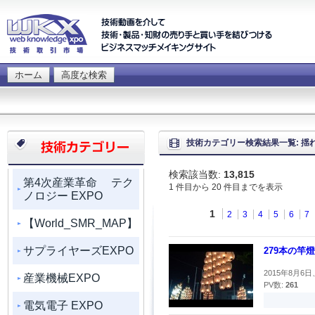
ホーム
高度な検索
技術カテゴリー検索結果一覧: 揺
検索該当数:
13,815
第4次産業革命 テク
1 件目から 20 件目までを表示
ノロジー EXPO
1
2
3
4
5
6
7
【World_SMR_MAP】
サプライヤーズEXPO
279本の竿
2015年8月6
産業機械EXPO
PV数:
261
電気電子 EXPO