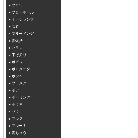
ブロワ
ブローホール
トーチランプ
吹管
ブルーイング
青焼法
バラン
下げ振り
ボビン
ボロメータ
ボンベ
ブースタ
ボア
ボーリング
ホウ素
バウ
ブレス
ブレーキ
真ちゅう