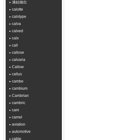
凍結抽出
calotte
calotype
calva
calved
calx
call
callose
calvaria
Callow
callus
cambe
cambium
Cambrian
cambric
cam
camel
aviation
automotive
cable