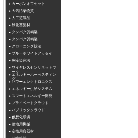
カーボンオフセット
大気汚染物質
人工芝製品
緑化基盤材
タンパク質精製
タンパク質精製
クローニング技法
ブルーホワイトアッセイ
免疫染色法
ワイヤレスセンサネットワ
ーク
エネルギーハーべスティン
グ
パワーエレクトロニクス
エネルギー供給システム
スマートエネルギー開発
プライベートクラウド
パブリッククラウド
仮想化環境
整地用機械
定植用資器材