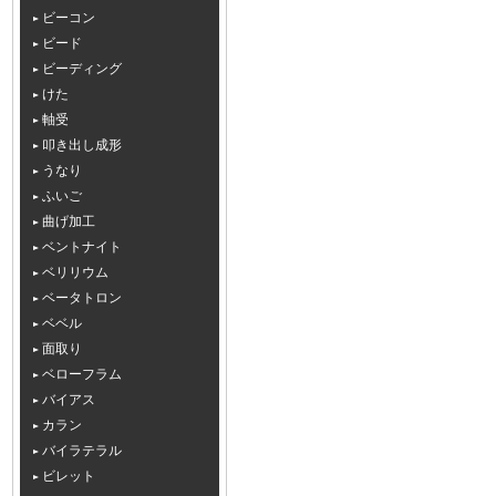
ビーコン
ビード
ビーディング
けた
軸受
叩き出し成形
うなり
ふいご
曲げ加工
ベントナイト
ベリリウム
ベータトロン
ベベル
面取り
ベローフラム
バイアス
カラン
バイラテラル
ビレット