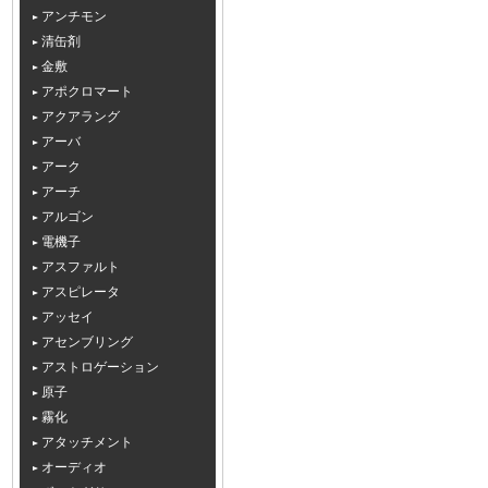
アンチモン
清缶剤
金敷
アポクロマート
アクアラング
アーバ
アーク
アーチ
アルゴン
電機子
アスファルト
アスピレータ
アッセイ
アセンブリング
アストロゲーション
原子
霧化
アタッチメント
オーディオ