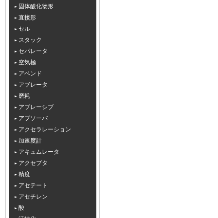
固体酸化物形
直接形
セル
スタック
セパレータ
空気極
アベンド
アブレータ
磨耗
アブレーシブ
アブソーバ
アクセラレーション
加速度計
アキュムレータ
アクセプタ
精度
アセテート
アセチレン
酸