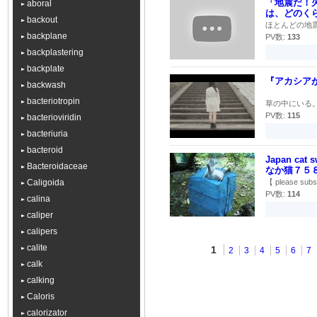
「地震だ！火
aboral
は、どのく
backout
ほとんどの地震
backplane
PV数:
133
backplastering
backplate
『アカシアが
backwash
bacteriotropin
草の中にいる。 8
PV数:
115
bacterioviridin
bacteriuria
bacteroid
Japan c
Bacteroidaceae
なか猫７５８】j
Caligoida
【 please s
PV数:
114
calina
caliper
calipers
calite
1
2
3
4
5
6
7
calk
calking
Caloris
calorizator