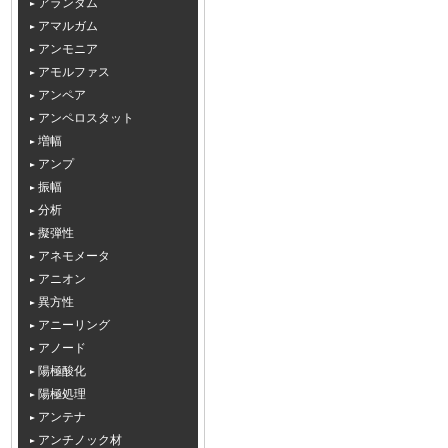
アランダム
アマルガム
アンモニア
アモルファス
アンペア
アンペロスタット
増幅
アンプ
振幅
分析
擬弾性
アネモメータ
アニオン
異方性
アニーリング
アノード
陽極酸化
陽極処理
アンテナ
アンチノック材