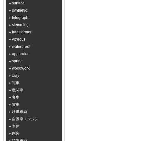
surface
synthetic
telegraph
stemming
transformer
vitreous
waterproof
apparatus
spring
woodwork
xray
電車
機関車
客車
貨車
鉄道車両
自動車エンジン
車体
内装
特殊車両