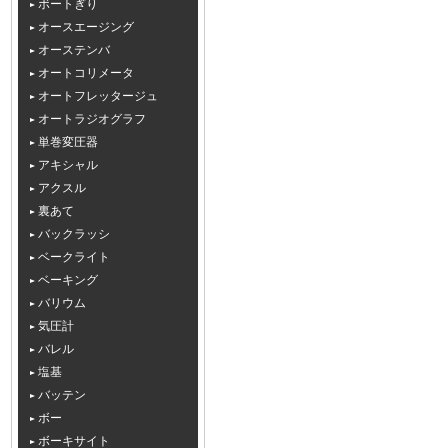
ボートぎり
オースエージング
オーステンバ
オートコリメータ
オートフレッタージュ
オートラジオグラフ
単巻変圧器
アキシャル
アクスル
裏あて
バックラッシ
ベークライト
ベーキング
バリウム
気圧計
バレル
塩基
バッテン
ボー
ボーキサイト