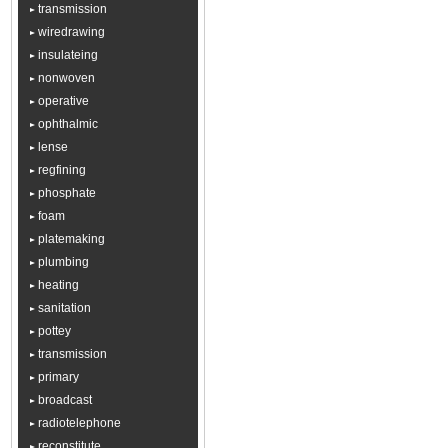
transmission
wiredrawing
insulateing
nonwoven
operative
ophthalmic
lense
regfining
phosphate
foam
platemaking
plumbing
heating
sanitation
pottey
transmission
primary
broadcast
radiotelephone
reconstitute