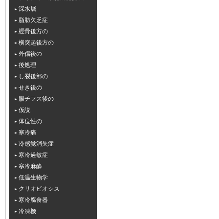
深水層
脂肪欠乏症
脛骨後方の
横突起後方の
外傷後の
後処理
し裂後部の
せき後の
腸チフス後の
仮説
体位性の
寒冷痛
冷感覚消失症
寒冷過敏症
寒冷麻酔
低温生物学
クリオビオシス
寒冷腐食器
冷凍機