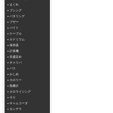
まくれ
ブシング
バタリング
ブザー
バイト
ケーブル
カドミウム
保持器
計算機
目盛定め
キャリパ
パス
かしめ
カロリー
熱量計
カロライジング
そり
キャムコーダ
カンデラ