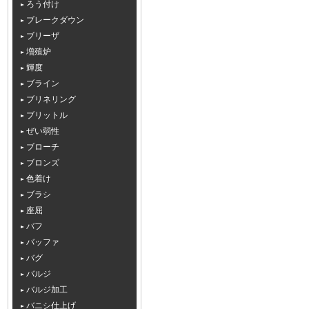
ろう付け
ブレークダウン
ブリーザ
増殖炉
輝度
ブライン
ブリネリング
ブリットル
ぜい弱性
ブローチ
ブロンズ
色着け
ブラシ
座屈
バフ
バッファ
バグ
バルジ
バルジ加工
バニシ仕上げ