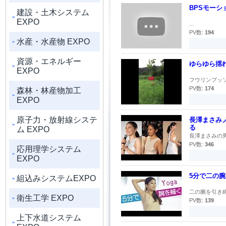
BPSモーシ
建設・土木システム
EXPO
...
PV数:
194
水産・水産物 EXPO
資源・エネルギー
ゆらゆら揺
EXPO
フウリンブッソ
PV数:
174
森林・林産物加工
EXPO
原子力・放射線システ
長澤まさみ
る
ム EXPO
長澤まさみの男性遍歴 
PV数:
346
応用理学システム
EXPO
5分で二の
組込みシステムEXPO
二の腕を引き締
衛生工学 EXPO
PV数:
139
上下水道システム