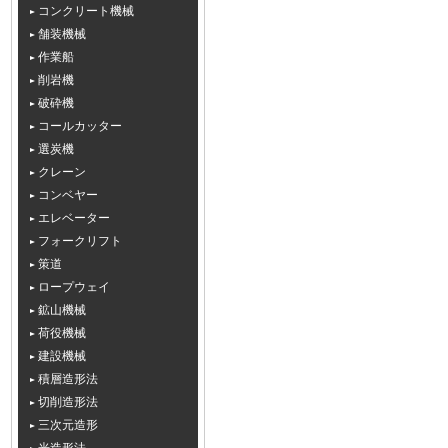
コンクリート機械
舗装機械
作業船
削岩機
破砕機
コールカッター
選炭機
クレーン
コンベヤー
エレベーター
フォークリフト
策道
ロープウェイ
鉱山機械
荷役機械
建設機械
積層造形法
切削造形法
三次元造形