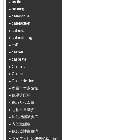
baffle
baffling
caledonite
calefaction
calendar
calendering
calf
caliber
calibrate
Callipic
Callisto
Callithricidae
次亜ヨウ素酸塩
低浸透圧的
低カリウム血
心拍出量減少症
運動機能減少症
内胚葉腫瘍
低形成性白血症
ライディヒ細胞機能低下症