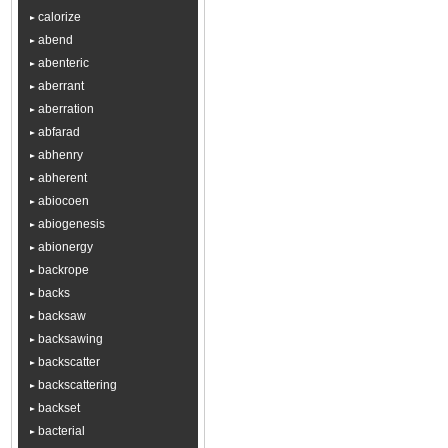
calorize
abend
abenteric
aberrant
aberration
abfarad
abhenry
abherent
abiocoen
abiogenesis
abionergy
backrope
backs
backsaw
backsawing
backscatter
backscattering
backset
bacterial