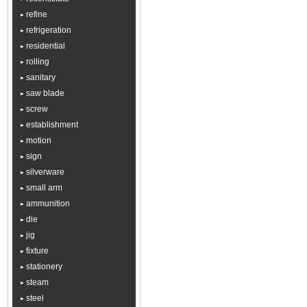
refine
refrigeration
residential
rolling
sanitary
saw blade
screw
establishment
motion
sign
silverware
small arm
ammunition
die
jig
fixture
stationery
steam
steel