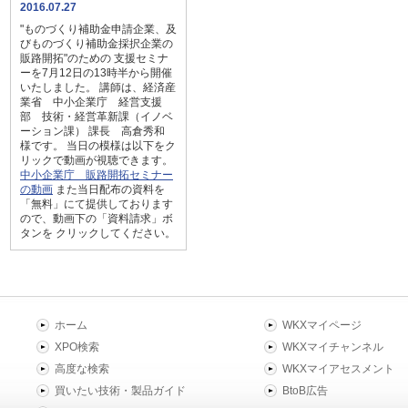
2016.07.27
"ものづくり補助金申請企業、及
びものづくり補助金採択企業の
販路開拓"のための 支援セミナ
ーを7月12日の13時半から開催
いたしました。 講師は、経済産
業省 中小企業庁 経営支援
部 技術・経営革新課（イノベ
ーション課） 課長 高倉秀和
様です。 当日の模様は以下をク
リックで動画が視聴できます。
中小企業庁 販路開拓セミナー
の動画
また当日配布の資料を
「無料」にて提供しております
ので、動画下の「資料請求」ボ
タンを クリックしてください。
ホーム
WKXマイページ
XPO検索
WKXマイチャンネル
高度な検索
WKXマイアセスメント
買いたい技術・製品ガイド
BtoB広告