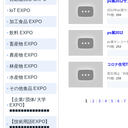
pv展201
IoT EXPO
2012年pv
PV数:
294
加工食品 EXPO
飲料 EXPO
pv展2012
pv展サンコーテ
畜産物 EXPO
PV数:
253
農産物 EXPO
コロナ住宅T
林産物 EXPO
第五弾は「内装工事
水産物 EXPO
PV数:
239
その他食品 EXPO
【企業/ 団体/ 大学
1
2
3
4
5
6
7
EXPO】
■■■■■■■■■■■■■■
【技術用語EXPO】
■■■■■■■■■■■■■■