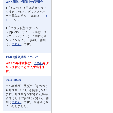
WKX関係で開催中の説明会
●「ものづくり日本語オンライ
ン検定（MOK）ビジネスパート
ナー募集説明会」 詳細は、
こち
ら
、です。
●「クラウド型Buyers &
Suppliers ガイド （略称：ク
ラウドBSガイド） に関するオ
ンラインセミナー参加」 詳細
は、
こちら
、です。
■WKX媒体資料について
WKXの媒体資料は、
こちら
をク
リックすることで入手出来ま
す。
2016.10.29
中小企業庁 後援で「ものづく
り補助金EXPO」を開催してい
ます。補助金を採択された事業
者様は是非ご参加ください。 詳
細は
こちら
、です。 ※開催は終
了いたしました。