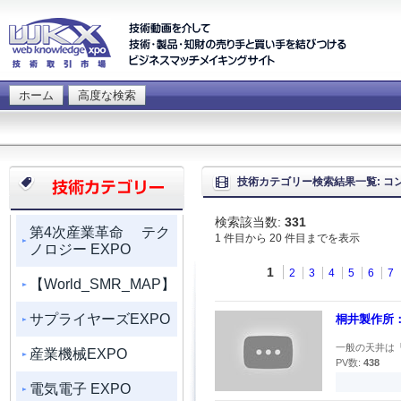
ホーム
高度な検索
技術カテゴリー検索結果一覧: コ
検索該当数:
331
第4次産業革命 テク
1 件目から 20 件目までを表示
ノロジー EXPO
1
2
3
4
5
6
7
【World_SMR_MAP】
サプライヤーズEXPO
桐井製作所：
一般の天井は「
産業機械EXPO
PV数:
438
電気電子 EXPO