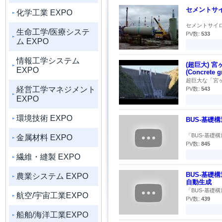
セメントサ
化学工業 EXPO
セメントサイロ移
生命工学/医療システ
PV数:
533
ム EXPO
情報工学システム
(超巨大) 宮
EXPO
(Concrete g
超巨大な「宮ヶ
経営工学マネジメント
PV数:
543
EXPO
環境技術 EXPO
BUS-基礎
「BUS-基礎
金属材料 EXPO
PV数:
845
繊維・縫製 EXPO
BUS-基礎
農業システム EXPO
自動生成
「BUS-基礎
航空/宇宙工業EXPO
PV数:
439
船舶/海洋工業EXPO