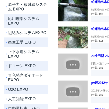
蛇瀬池出水
原子力・放射線システ
ム EXPO
蛇瀬池の出水口
PV数:
354
応用理学システム
EXPO
蛇瀬池出水
組込みシステムEXPO
蛇瀬池の出水口
PV数:
318
衛生工学 EXPO
上下水道システム
木造門型フ
EXPO
門型木造フレー
ドローン EXPO
PV数:
282
青色発光ダイオード
EXPO
pv展201
O2O EXPO
2012年pv
PV数:
289
人工知能 EXPO
自動運転車 EXPO