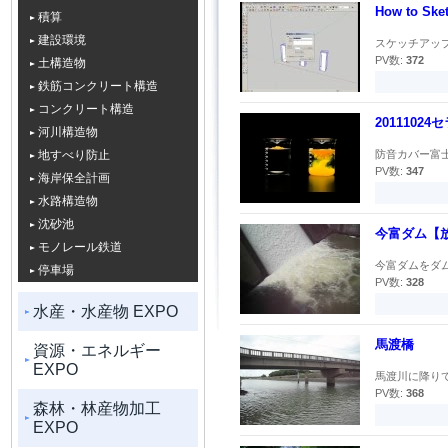
How to Sk
積算
建設環境
スケッチアップ
PV数:
372
土構造物
鉄筋コンクリート構造
コンクリート構造
2011102
河川構造物
地すべり防止
防音カバー富士
PV数:
347
海岸保全計画
水路構造物
沈砂池
今富ダム【
モノレール鉄道
今富ダムをダム
停車場
PV数:
328
水産・水産物 EXPO
馬渡橋
資源・エネルギー
EXPO
馬渡川に降りて
PV数:
368
森林・林産物加工
EXPO