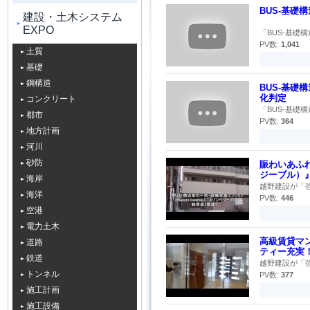
BUS-基礎
建設・土木システム
EXPO
「BUS-基礎
PV数:
1,041
土質
基礎
鋼構造
BUS-基礎
化判定
コンクリート
「BUS-基礎
都市
PV数:
364
地方計画
河川
砂防
賑わいあふれる
ジーブル）
海岸
越野建設が「強
海洋
PV数:
446
空港
電力土木
高級賃貸マン
道路
ティー充実
鉄道
越野建設が「強
トンネル
PV数:
377
施工計画
施工設備