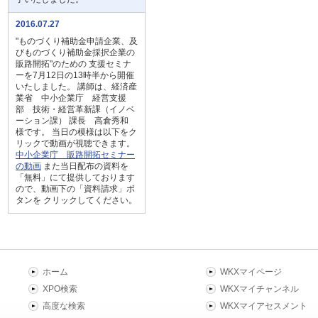
2016.07.27
"ものづくり補助金申請企業、及
びものづくり補助金採択企業の
販路開拓"のための 支援セミナ
ーを7月12日の13時半から開催
いたしました。 講師は、経済産
業省 中小企業庁 経営支援
部 技術・経営革新課（イノベ
ーション課） 課長 高倉秀和
様です。 当日の模様は以下をク
リックで動画が視聴できます。
中小企業庁 販路開拓セミナー
の動画
また当日配布の資料を
「無料」にて提供しております
ので、動画下の「資料請求」ボ
タンを クリックしてください。
ホーム
WKXマイページ
XPO検索
WKXマイチャンネル
高度な検索
WKXマイアセスメント