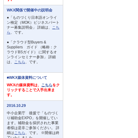
WKX関係で開催中の説明会
●「ものづくり日本語オンライ
ン検定（MOK）ビジネスパート
ナー募集説明会」 詳細は、
こち
ら
、です。
●「クラウド型Buyers &
Suppliers ガイド （略称：ク
ラウドBSガイド） に関するオ
ンラインセミナー参加」 詳細
は、
こちら
、です。
■WKX媒体資料について
WKXの媒体資料は、
こちら
をク
リックすることで入手出来ま
す。
2016.10.29
中小企業庁 後援で「ものづく
り補助金EXPO」を開催してい
ます。補助金を採択された事業
者様は是非ご参加ください。 詳
細は
こちら
、です。 ※開催は終
了いたしました。