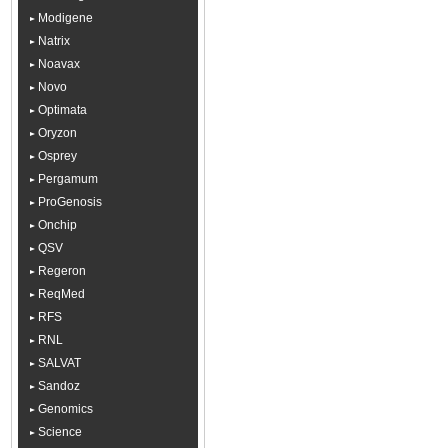
Modigene
Natrix
Noavax
Novo
Optimata
Oryzon
Osprey
Pergamum
ProGenosis
Onchip
QSV
Regeron
ReqMed
RFS
RNL
SALVAT
Sandoz
Genomics
Science