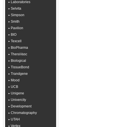
Laboratories
Selvita
Simpson
Smith
Pavilion
BIO
Texcell
BioPharma
TheraVasc
Biological
TissueBond
Trandgene
Mood
UCB
Unigene
Univercity
Development
Chromatography
UTAH
Vertex