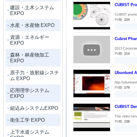
CUBIST Pro
建設・土木システム
EXPO
CUBIST promoti
PV数:
224
水産・水産物 EXPO
資源・エネルギー
Cubist Phar
EXPO
2013 Corporate 
PV数:
214
森林・林産物加工
EXPO
原子力・放射線システ
Ubuntued A
ム EXPO
http://ubuntued.
PV数:
279
応用理学システム
EXPO
CUBIST Dem
組込みシステムEXPO
This video ser
衛生工学 EXPO
PV数:
238
上下水道システム