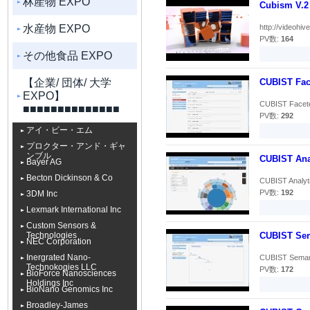
林産物 EXPO
Cubism V.2 
水産物 EXPO
http://videohive
PV数:
164
その他食品 EXPO
【企業/ 団体/ 大学
CUBIST Fac
EXPO】
CUBIST Facete
■■■■■■■■■■■■■■
PV数:
292
アイ・ビー・エム
プロクター・アンド・ギャ
ンブル
CUBIST Ana
Bayer AG
Becton Dickinson & Co
CUBIST Analyti
PV数:
192
3DM Inc
Lexmark International Inc
Custom Sensors &
Technologies
CUBIST Sem
NEC Corporation
Inergrated Nano-
CUBIST Semant
Technokogies LLC
PV数:
172
BioForce Nanosciences
Holdings Inc
BioNano Genomics Inc
Broadley-James