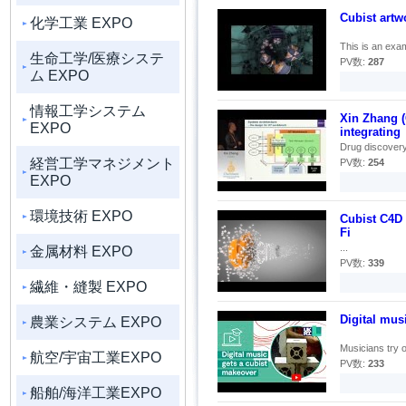
Cubist artw
化学工業 EXPO
This is an exam
生命工学/医療システ
PV数:
287
ム EXPO
情報工学システム
Xin Zhang (
EXPO
integrating
Drug discovery 
経営工学マネジメント
PV数:
254
EXPO
環境技術 EXPO
Cubist C4D
Fi
...
金属材料 EXPO
PV数:
339
繊維・縫製 EXPO
Digital mus
農業システム EXPO
Musicians try ou
航空/宇宙工業EXPO
PV数:
233
船舶/海洋工業EXPO