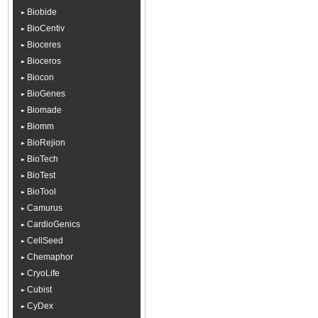
Biobide
BioCentiv
Bioceres
Bioceros
Biocon
BioGenes
Biomade
Biomm
BioRejion
BioTech
BioTest
BioTool
Camurus
CardioGenics
CellSeed
Chemaphor
CryoLife
Cubist
CyDex