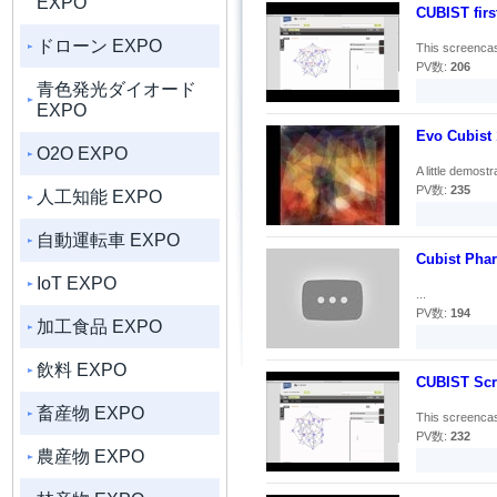
EXPO
CUBIST firs
ドローン EXPO
This screencas
PV数:
206
青色発光ダイオード
EXPO
Evo Cubist 
O2O EXPO
A little demostr
PV数:
235
人工知能 EXPO
自動運転車 EXPO
Cubist Phar
IoT EXPO
...
PV数:
194
加工食品 EXPO
飲料 EXPO
CUBIST Scr
畜産物 EXPO
This screencas
PV数:
232
農産物 EXPO