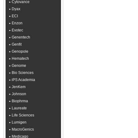
Cytovance
Dyax
ECI
Enzon
Evotec
Genentech
Genfit
Genopole
Hematech
Genome
Bio Sciences
iPS Academia
JenKem
Johnson
Biophrma
Laureate
Life Sciences
Lumigen
MacroGenics
Medicago