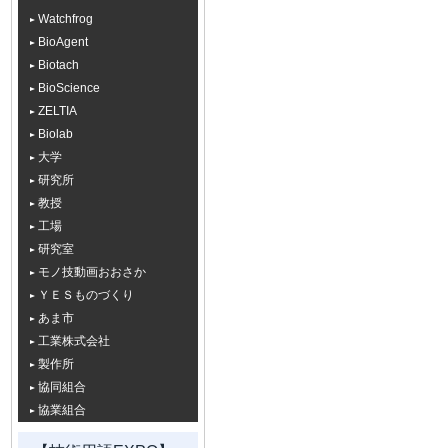
Watchfrog
BioAgent
Biotach
BioScience
ZELTIA
Biolab
大学
研究所
教授
工場
研究室
モノ技動画おおさか
ＹＥＳものづくり
あま市
工業株式会社
製作所
協同組合
協業組合