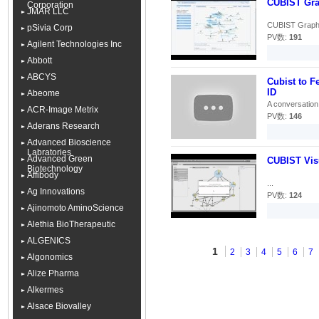
CUBIST Gra
Corporation
JMAR LLC
CUBIST Graph E
pSivia Corp
PV数:
191
Agilent Technologies Inc
Abbott
ABCYS
Cubist to F
ID
Abeome
A conversation 
ACR-Image Metrix
PV数:
146
Aderans Research
Advanced Bioscience
Labratories
Advanced Green
CUBIST Visu
Biotechnology
Affibody
...
Ag Innovations
PV数:
124
Ajinomoto AminoScience
Alethia BioTherapeutic
ALGENICS
1
2
3
4
5
6
7
Algonomics
Alize Pharma
Alkermes
Alsace Biovalley