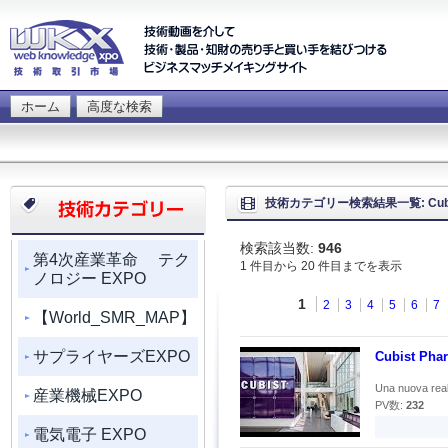
ホーム
高度な検索
技術カテゴリー検索結果一覧: Cubi
検索該当数:
946
第4次産業革命 テク
1 件目から 20 件目までを表示
ノロジー EXPO
1
2
3
4
5
6
7
【World_SMR_MAP】
サプライヤーズEXPO
Cubist Pharm
Una nuova real
産業機械EXPO
PV数:
232
電気電子 EXPO