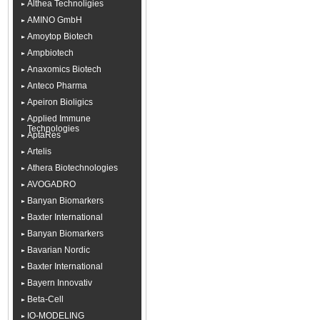
Althea Technoligies
AMINO GmbH
Amoytop Biotech
Ampbiotech
Anaxomics Biotech
Anteco Pharma
Apeiron Bioligics
Applied Immune
Technologies
AptaRes
Artelis
Athera Biotechnologies
AVOGADRO
Banyan Biomarkers
Baxter International
Banyan Biomarkers
Bavarian Nordic
Baxter International
Bayern Innovativ
Beta-Cell
IO-MODELING