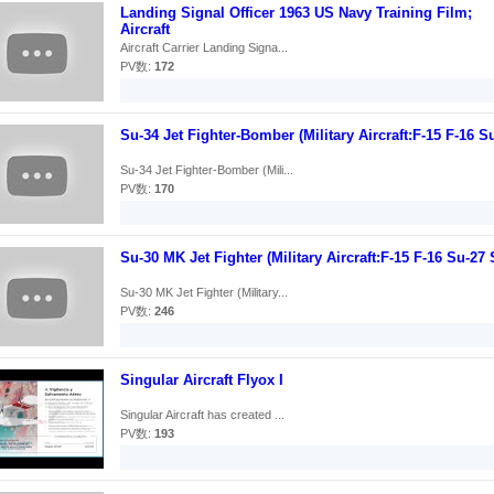
Landing Signal Officer 1963 US Navy Training Film;
Aircraft
Aircraft Carrier Landing Signa...
PV数:
172
Su-34 Jet Fighter-Bomber (Military Aircraft:F-15 F-16 S
Su-34 Jet Fighter-Bomber (Mili...
PV数:
170
Su-30 MK Jet Fighter (Military Aircraft:F-15 F-16 Su-27 
Su-30 MK Jet Fighter (Military...
PV数:
246
Singular Aircraft Flyox I
Singular Aircraft has created ...
PV数:
193