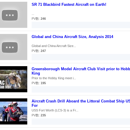
SR 71 Blackbird Fastest Aircraft on Earth!
...
PV数:
246
Global and China Aircraft Size, Analysis 2014
Global and China Aircraft Size...
PV数:
247
Greensborough Model Aircraft Club Visit prior to Hob
King
Prior to the Hobby King meet i...
PV数:
195
Aircraft Crash Drill Aboard the Littoral Combat Ship U
For
USS Fort Worth (LCS-3) is a Fr...
PV数:
235