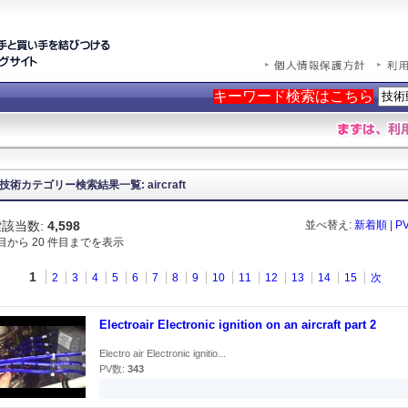
キーワード検索はこちら
技術カテゴリー検索結果一覧: aircraft
該当数:
4,598
並べ替え:
新着順
|
P
件目から 20 件目までを表示
1
2
3
4
5
6
7
8
9
10
11
12
13
14
15
次
Electroair Electronic ignition on an aircraft part 2
Electro air Electronic ignitio...
PV数:
343