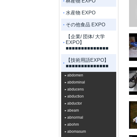
林産物 EXPO
水産物 EXPO
その他食品 EXPO
【企業/ 団体/ 大学
EXPO】
■■■■■■■■■■■■■■
【技術用語EXPO】
■■■■■■■■■■■■■■
abdomen
abdominal
abducens
abduction
abductor
abeam
abnormal
abohm
abomasum