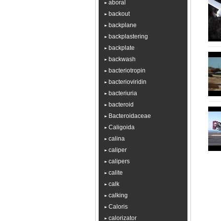
aboral
backout
backplane
backplastering
backplate
backwash
bacteriotropin
bacterioviridin
bacteriuria
bacteroid
Bacteroidaceae
Caligoida
calina
caliper
calipers
calite
calk
calking
Caloris
calorizator