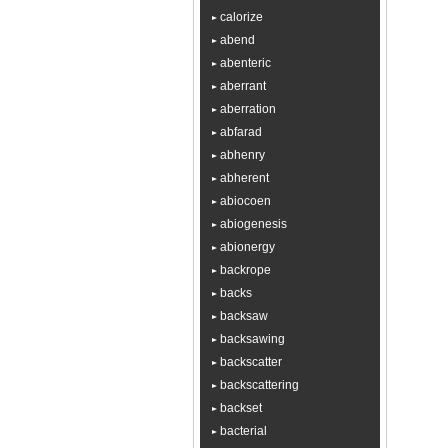
calorize
abend
abenteric
aberrant
aberration
abfarad
abhenry
abherent
abiocoen
abiogenesis
abionergy
backrope
backs
backsaw
backsawing
backscatter
backscattering
backset
bacterial