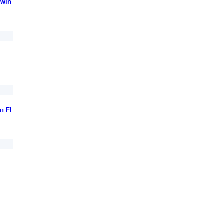
Twin
n Fl