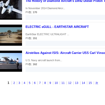
The History of Diamond Aircraft’s DA42 Diesel Piston 
In November 2014 Diamond Aircr...
PV数:
170
ELECTRIC eGULL - EARTHSTAR AIRCRAFT
EarthStar ELECTRIC ULTRALIGHT ...
PV数:
151
Airstrikes Against ISIS: Aircraft Carrier USS Carl Vinso
U.S. Navy aircraft launch from...
PV数:
162
1
2
3
4
5
6
7
8
9
10
11
12
13
14
15
次