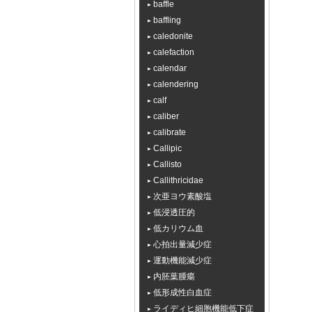
baffle
baffling
caledonite
calefaction
calendar
calendering
calf
caliber
calibrate
Callipic
Callisto
Callithricidae
次亜ヨウ素酸塩
低浸透圧的
低カリウム血
心拍出量減少症
運動機能減少症
内胚葉腫瘍
低形成性白血症
ライディヒ細胞機能低下症