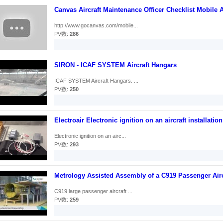
Canvas Aircraft Maintenance Officer Checklist Mobile 
http://www.gocanvas.com/mobile...
PV数:
286
SIRON - ICAF SYSTEM Aircraft Hangars
ICAF SYSTEM Aircraft Hangars. ...
PV数:
250
Electroair Electronic ignition on an aircraft installation
Electronic ignition on an airc...
PV数:
293
Metrology Assisted Assembly of a C919 Passenger Airc
C919 large passenger aircraft ...
PV数:
259