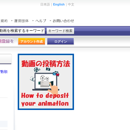
日本語｜
English
｜中文
キーワード検索
アカウント作成
ログイン
V数順