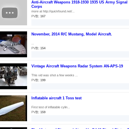
Anti-Aircraft Weapons 1918-1930 1935 US Army Signal
Corps
more at http://quickfound.net/...
PV数:
167
November, 2014 R/C Mustang, Model Aircraft.
...
PV数:
154
Vintage Aircraft Weapons Radar System AN-APS-19
This vid was shot a few weeks ...
PV数:
199
Inflatable aircraft 1 Toss test
First test of inflatable cylin...
PV数:
159