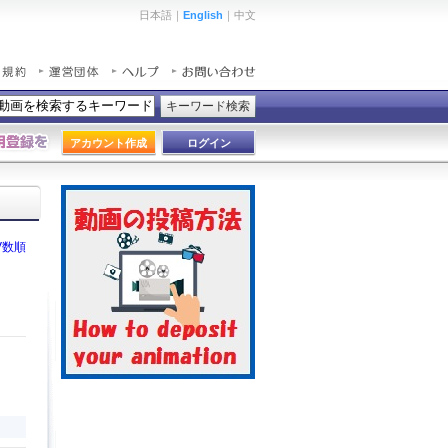
日本語｜
English
｜中文
キーワード検索
アカウント作成
ログイン
V数順