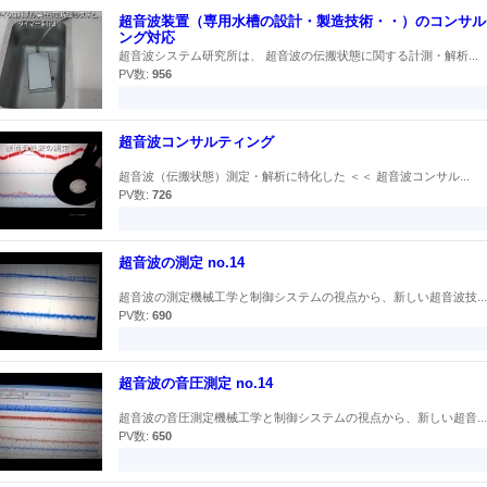
超音波装置（専用水槽の設計・製造技術・・）のコンサル
ング対応
超音波システム研究所は、 超音波の伝搬状態に関する計測・解析...
PV数:
956
超音波コンサルティング
超音波（伝搬状態）測定・解析に特化した ＜＜ 超音波コンサル...
PV数:
726
超音波の測定 no.14
超音波の測定機械工学と制御システムの視点から、新しい超音波技...
PV数:
690
超音波の音圧測定 no.14
超音波の音圧測定機械工学と制御システムの視点から、新しい超音...
PV数:
650