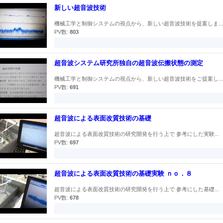
新しい超音波技術
機械工学と制御システムの視点から、新しい超音波技術を提案しま...
PV数:
803
超音波システム研究所独自の超音波伝搬状態の測定
機械工学と制御システムの視点から、新しい超音波技術をご提案し...
PV数:
691
超音波による表面改質技術の基礎
超音波による表面改質技術の研究開発を行う上で 参考にした実験...
PV数:
697
超音波による表面改質技術の基礎実験 ｎｏ．８
超音波による表面改質技術の研究開発を行う上で 参考にした基礎...
PV数:
678