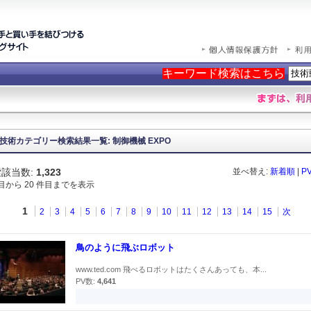
キーワード検索はこちら
技術カテゴリー検索結果一覧: 制御機械 EXPO
該当数:
1,323
並べ替え:
新着順
|
P
件目から 20 件目までを表示
1
2
3
4
5
6
7
8
9
10
11
12
13
14
15
次
鳥のように飛ぶロボット
www.ted.com 飛べるロボットはたくさんあっても、本...
PV数:
4,641