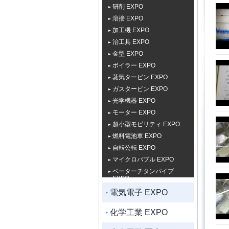
研削 EXPO
溶接 EXPO
加工機 EXPO
治工具 EXPO
金型 EXPO
ボイラー EXPO
蒸気タービン EXPO
ガスタービン EXPO
光学機器 EXPO
モーター EXPO
超小型モビリティ EXPO
燃料電池車 EXPO
自転公転 EXPO
マイクロバブル EXPO
ベーターチタンパイプ
EXPO
電気電子 EXPO
化学工業 EXPO