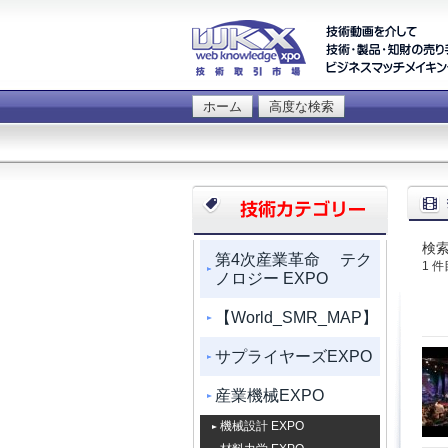
ホーム
高度な検索
検索
第4次産業革命 テク
1 
ノロジー EXPO
【World_SMR_MAP】
サプライヤーズEXPO
産業機械EXPO
機械設計 EXPO