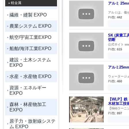
軽金属
アルミ 25m
アルミは、傷が
繊維・縫製 EXPO
PV数:
442
農業システム EXPO
SK (炭素
航空/宇宙工業EXPO
切断
公式サイト www.
船舶/海洋工業EXPO
PV数:
615
建設・土木システム
EXPO
アルミ25mm
水産・水産物 EXPO
ウォータージェ
PV数:
460
資源・エネルギー
EXPO
【WLP】鉄
木材加工技
森林・林産物加工
【Webラーニ
EXPO
PV数:
897
原子力・放射線システ
ム EXPO