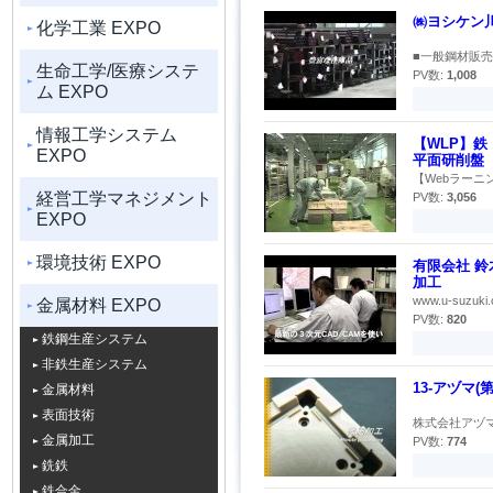
㈱ヨシケン川越
化学工業 EXPO
■一般鋼材販売
生命工学/医療システ
PV数:
1,008
ム EXPO
情報工学システム
【WLP】鉄
EXPO
平面研削盤
【Webラーニ
経営工学マネジメント
PV数:
3,056
EXPO
環境技術 EXPO
有限会社 鈴木
加工
www.u-suzu
金属材料 EXPO
PV数:
820
鉄鋼生産システム
非鉄生産システム
13-アヅマ
金属材料
表面技術
株式会社アヅマ（
金属加工
PV数:
774
銑鉄
鉄合金