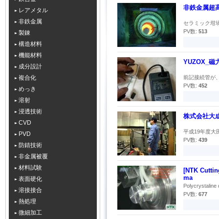
非鉄金属超
レアメタル
非鉄金属
セラミック坩堝
PV数:
513
製錬
構造材料
機能材料
YUZOX_磁
成分設計
複合化
前記接続管が、
PV数:
452
めっき
溶射
浸透技術
株式会社大
CVD
平成19年度大田
PVD
PV数:
439
防錆技術
非金属被覆
材料試験
[NTK Cuttin
ma
表面硬化
Polycrystaline 
溶接接合
PV数:
677
熱処理
微細加工