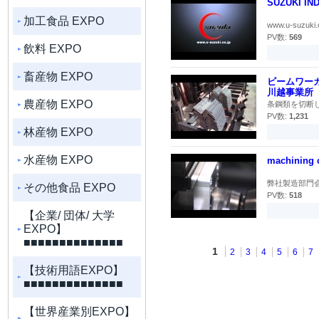
SUZUKI IND
加工食品 EXPO
www.u-suzu
PV数:
569
飲料 EXPO
畜産物 EXPO
ビームワーカ
川越事業所
農産物 EXPO
条鋼類を切断し
PV数:
1,231
林産物 EXPO
水産物 EXPO
machining
弊社製造部門会
その他食品 EXPO
PV数:
518
【企業/ 団体/ 大学
EXPO】
■■■■■■■■■■■■■■
1
2
3
4
5
6
7
【技術用語EXPO】
■■■■■■■■■■■■■■
【世界産業別EXPO】