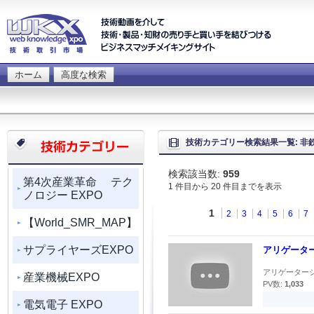
ホーム
高度な検索
技術カテゴリー検索結果一覧: 非
検索該当数:
959
第4次産業革命 テク
1 件目から 20 件目までを表示
ノロジー EXPO
1
2
3
4
5
6
7
【World_SMR_MAP】
サプライヤーズEXPO
アリゲーター
アリゲーターシ
産業機械EXPO
PV数:
1,033
電気電子 EXPO