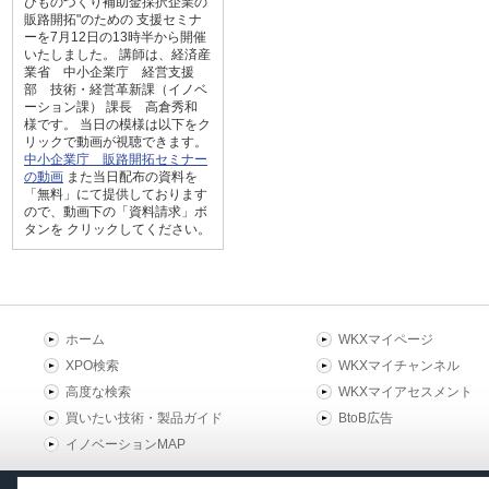
びものづくり補助金採択企業の
販路開拓"のための 支援セミナ
ーを7月12日の13時半から開催
いたしました。 講師は、経済産
業省 中小企業庁 経営支援
部 技術・経営革新課（イノベ
ーション課） 課長 高倉秀和
様です。 当日の模様は以下をク
リックで動画が視聴できます。
中小企業庁 販路開拓セミナー
の動画
また当日配布の資料を
「無料」にて提供しております
ので、動画下の「資料請求」ボ
タンを クリックしてください。
ホーム
WKXマイページ
XPO検索
WKXマイチャンネル
高度な検索
WKXマイアセスメント
買いたい技術・製品ガイド
BtoB広告
イノベーションMAP