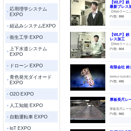
【WLP】鉄
最新プレス
応用理学システム
【Webラーニ
EXPO
PV数:
990
組込みシステムEXPO
【WLP】鉄
衛生工学 EXPO
レス加工
【Webラーニ
上下水道システム
PV数:
904
EXPO
ドローン EXPO
有限会社 鈴
青色発光ダイオード
www.u-suzu
PV数:
495
EXPO
O2O EXPO
厚板長尺レー
人工知能 EXPO
厚板長尺レーザー
PV数:
965
自動運転車 EXPO
IoT EXPO