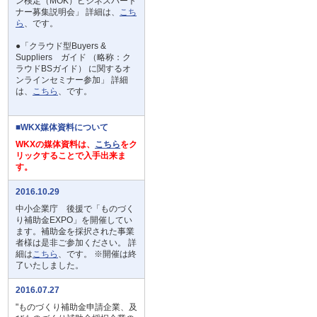
ン検定（MOK）ビジネスパート
ナー募集説明会」 詳細は、
こち
ら
、です。
●「クラウド型Buyers &
Suppliers ガイド （略称：ク
ラウドBSガイド） に関するオ
ンラインセミナー参加」 詳細
は、
こちら
、です。
■WKX媒体資料について
WKXの媒体資料は、
こちら
をク
リックすることで入手出来ま
す。
2016.10.29
中小企業庁 後援で「ものづく
り補助金EXPO」を開催してい
ます。補助金を採択された事業
者様は是非ご参加ください。 詳
細は
こちら
、です。 ※開催は終
了いたしました。
2016.07.27
"ものづくり補助金申請企業、及