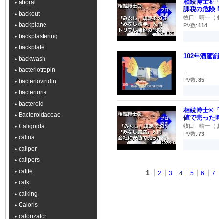
相続博士®
aboral
課税の危険 N
backout
牧口 晴一（ま
backplane
PV数:
114
backplastering
backplate
102年酒駕
backwash
bacteriotropin
...
PV数:
85
bacterioviridin
bacteriuria
bacteroid
相続博士®
Bacteroidaceae
値で売った時N
Caligoida
牧口 晴一（ま
PV数:
73
calina
caliper
calipers
calite
1
2
3
4
5
6
7
calk
calking
Caloris
calorizator