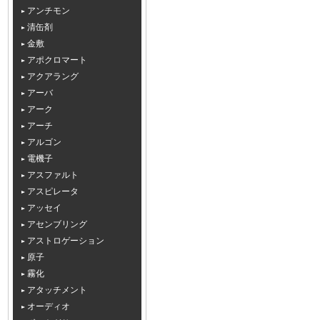
アンチモン
清缶剤
金敷
アポクロマート
アクアラング
アーバ
アーク
アーチ
アルゴン
電機子
アスファルト
アスピレータ
アッセイ
アセンブリング
アストロゲーション
原子
霧化
アタッチメント
オーディオ