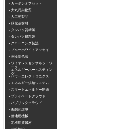
カーボンオフセット
大気汚染物質
人工芝製品
緑化基盤材
タンパク質精製
タンパク質精製
クローニング技法
ブルーホワイトアッセイ
免疫染色法
ワイヤレスセンサネットワ
ーク
エネルギーハーべスティン
グ
パワーエレクトロニクス
エネルギー供給システム
スマートエネルギー開発
プライベートクラウド
パブリッククラウド
仮想化環境
整地用機械
定植用資器材