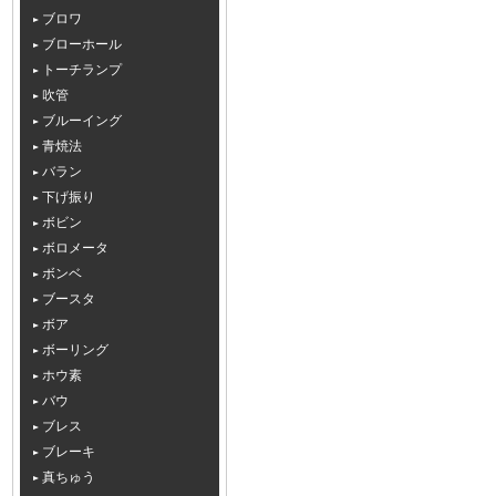
ブロワ
ブローホール
トーチランプ
吹管
ブルーイング
青焼法
バラン
下げ振り
ボビン
ボロメータ
ボンベ
ブースタ
ボア
ボーリング
ホウ素
バウ
ブレス
ブレーキ
真ちゅう