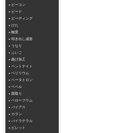
ビーコン
ビード
ビーディング
けた
軸受
叩き出し成形
うなり
ふいご
曲げ加工
ベントナイト
ベリリウム
ベータトロン
ベベル
面取り
ベローフラム
バイアス
カラン
バイラテラル
ビレット