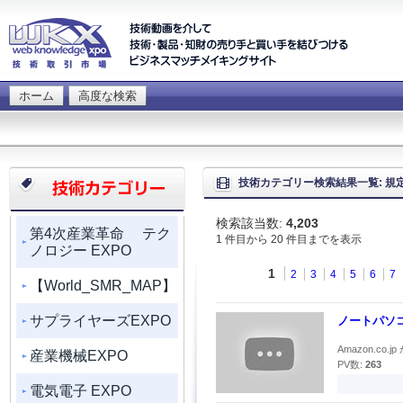
ホーム
高度な検索
技術カテゴリー検索結果一覧: 規
検索該当数:
4,203
第4次産業革命 テク
1 件目から 20 件目までを表示
ノロジー EXPO
1
2
3
4
5
6
7
【World_SMR_MAP】
サプライヤーズEXPO
ノートパソコ
Amazon.co.jp 
産業機械EXPO
PV数:
263
電気電子 EXPO