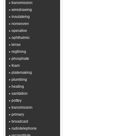
transmission
wiredrawing
insulateing
nonwoven
operative
ophthalmic
lense
regfining
phosphate
foam
platemaking
plumbing
heating
sanitation
pottey
transmission
primary
broadcast
radiotelephone
reconstitute