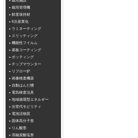
栽培施設
栽培管理機
鮮度保持材
6次産業化
ラミネーティング
スリッティング
機能性フイルム
基板コーティング
ポッティング
チップマウンター
リフロー炉
画像検査機器
自動はんだ槽
電気検査治具
地域循環型エネルギー
次世代モビリティ
電池活物質
固体高分子形
りん酸形
溶融炭酸塩形