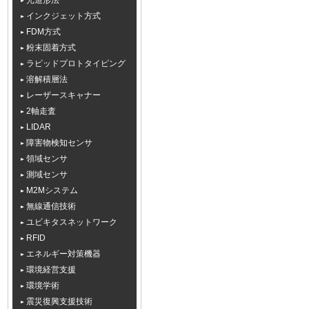
光造形法
インクジェット方式
FDM方式
粉末固着方式
ラピッドプロトタイピング
溶解積層法
レーザースキャナー
2軸走査
LIDAR
障害物検知センサ
領域センサ
測域センサ
M2Mシステム
無線通信技術
ユビキタスネットワーク
RFID
エネルギー対策機器
環境経営支援
環境学術
震災復興支援技術