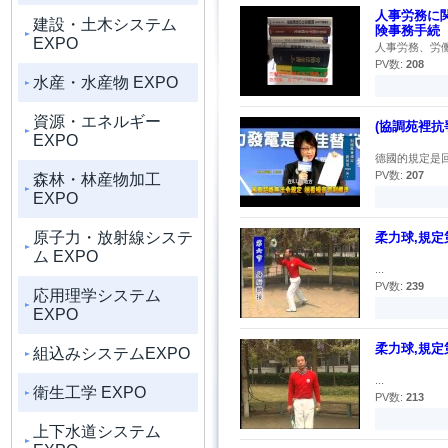
人事労務に
建設・土木システム
険事務手続
EXPO
人事労務、労働
PV数:
208
水産・水産物 EXPO
資源・エネルギー
(協調苑裡抗
EXPO
德國的規定是回
PV数:
207
森林・林産物加工
EXPO
原子力・放射線システ
柔力球,規定
ム EXPO
...
PV数:
239
応用理学システム
EXPO
柔力球,規定
組込みシステムEXPO
...
衛生工学 EXPO
PV数:
213
上下水道システム