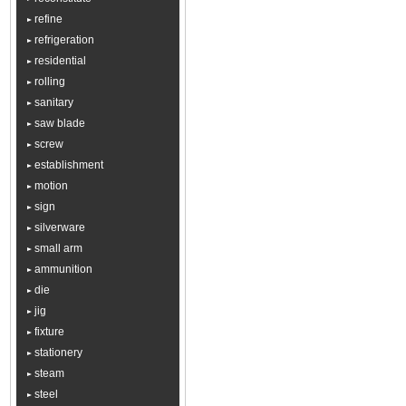
refine
refrigeration
residential
rolling
sanitary
saw blade
screw
establishment
motion
sign
silverware
small arm
ammunition
die
jig
fixture
stationery
steam
steel