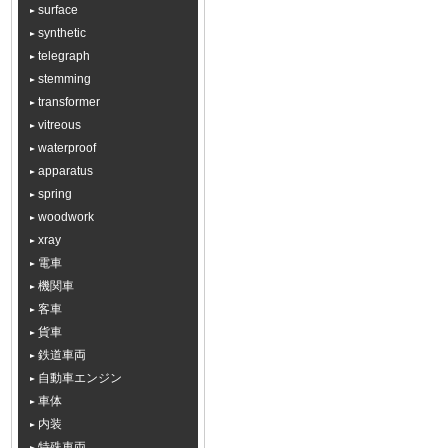
surface
synthetic
telegraph
stemming
transformer
vitreous
waterproof
apparatus
spring
woodwork
xray
電車
機関車
客車
貨車
鉄道車両
自動車エンジン
車体
内装
特殊車両