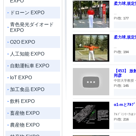
EXPO
柔力球,規定
ドローン EXPO
...
PV数:
177
青色発光ダイオード
EXPO
柔力球,規定
O2O EXPO
...
PV数:
194
人工知能 EXPO
自動運転車 EXPO
【453】 放
邦彦
IoT EXPO
中部大学教授・
PV数:
145
加工食品 EXPO
飲料 EXPO
α1-mとｱ
畜産物 EXPO
ｱﾙﾌﾞﾐﾝﾘｰ
PV数:
216
農産物 EXPO