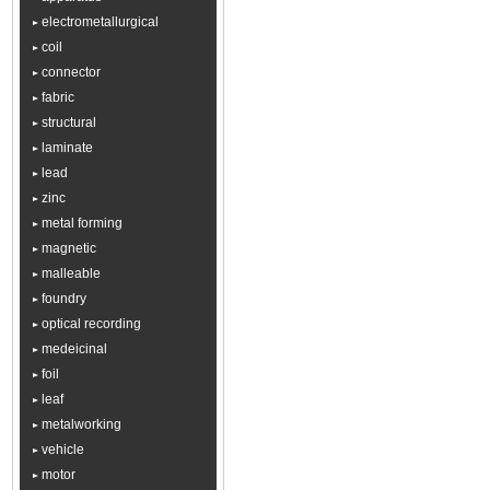
electrometallurgical
coil
connector
fabric
structural
laminate
lead
zinc
metal forming
magnetic
malleable
foundry
optical recording
medeicinal
foil
leaf
metalworking
vehicle
motor