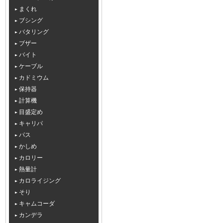
まくれ
ブシング
バタリング
ブザー
バイト
ケーブル
カドミウム
保持器
計算機
目盛定め
キャリパ
パス
かしめ
カロリー
熱量計
カロライジング
そり
キャムコーダ
カンデラ