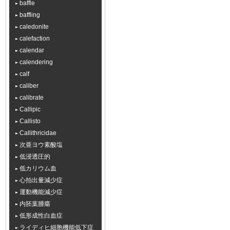
baffle
baffling
caledonite
calefaction
calendar
calendering
calf
caliber
calibrate
Callipic
Callisto
Callithricidae
次亜ヨウ素酸塩
低浸透圧的
低カリウム血
心拍出量減少症
運動機能減少症
内胚葉腫瘍
低形成性白血症
ライディヒ細胞機能低下症