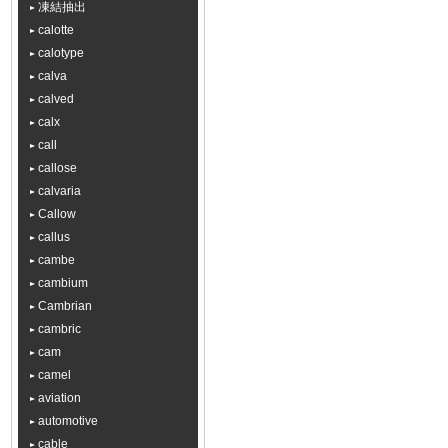
凍結抽出
calotte
calotype
calva
calved
calx
call
callose
calvaria
Callow
callus
cambe
cambium
Cambrian
cambric
cam
camel
aviation
automotive
cable