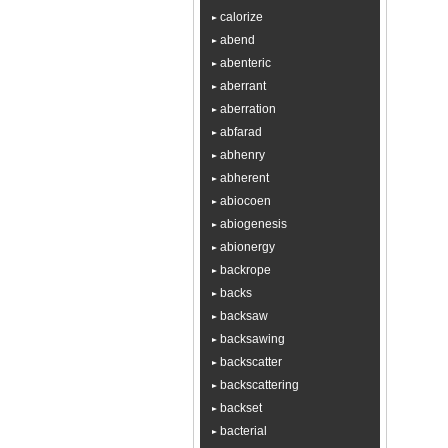
calorize
abend
abenteric
aberrant
aberration
abfarad
abhenry
abherent
abiocoen
abiogenesis
abionergy
backrope
backs
backsaw
backsawing
backscatter
backscattering
backset
bacterial