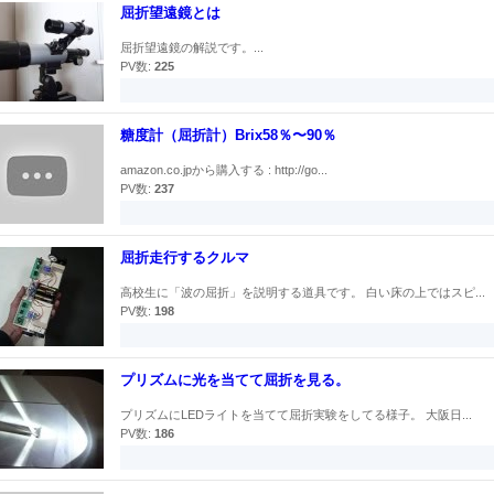
屈折望遠鏡とは
屈折望遠鏡の解説です。...
PV数:
225
糖度計（屈折計）Brix58％〜90％
amazon.co.jpから購入する : http://go...
PV数:
237
屈折走行するクルマ
高校生に「波の屈折」を説明する道具です。 白い床の上ではスピ...
PV数:
198
プリズムに光を当てて屈折を見る。
プリズムにLEDライトを当てて屈折実験をしてる様子。 大阪日...
PV数:
186