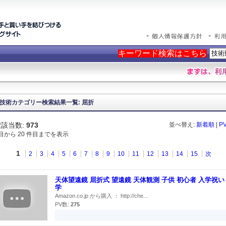
キーワード検索はこちら
技術カテゴリー検索結果一覧: 屈折
該当数:
973
並べ替え:
新着順
|
P
件目から 20 件目までを表示
1
2
3
4
5
6
7
8
9
10
11
12
13
14
15
次
天体望遠鏡 屈折式 望遠鏡 天体観測 子供 初心者 入学祝い
学
Amazon.co.jp から購入 ： http://che...
PV数:
275