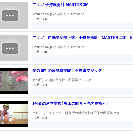
アタゴ 手持屈折計 MASTER-3M
Amazon.co.jp から購入 ： http://che...
PV数:
286
アタゴ 自動温度補正式・手持屈折計 MASTER-53T Br
Amazon.co.jp から購入 ： http://che...
PV数:
270
光の屈折の超簡単実験！不思議マジック
光の屈折の超簡単実験！不思議マジック....
PV数:
554
1分間の科学実験｢矢印の向き～光の屈折～｣
ポピュラーサイエンス研究所の科学実験&工作の動画集 http...
PV数:
484