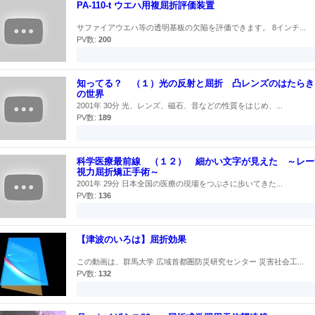
PA-110-t ウエハ用複屈折評価装置
サファイアウエハ等の透明基板の欠陥を評価できます。 8インチ...
PV数:
200
知ってる？ （１）光の反射と屈折 凸レンズのはたらき
の世界
2001年 30分 光、レンズ、磁石、音などの性質をはじめ、...
PV数:
189
科学医療最前線 （１２） 細かい文字が見えた ～レー
視力屈折矯正手術～
2001年 29分 日本全国の医療の現場をつぶさに歩いてきた...
PV数:
136
【津波のいろは】屈折効果
この動画は、群馬大学 広域首都圏防災研究センター 災害社会工...
PV数:
132