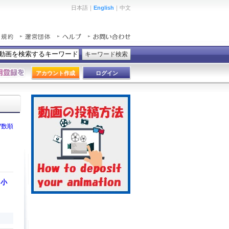
日本語｜
English
｜中文
キーワード検索
アカウント作成
ログイン
V数順
 小