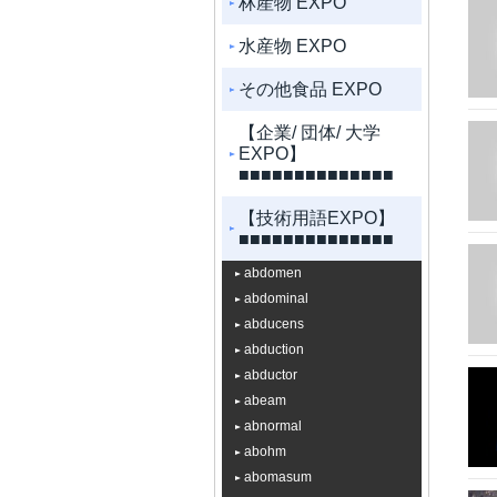
林産物 EXPO
水産物 EXPO
その他食品 EXPO
【企業/ 団体/ 大学
EXPO】
■■■■■■■■■■■■■■
【技術用語EXPO】
■■■■■■■■■■■■■■
abdomen
abdominal
abducens
abduction
abductor
abeam
abnormal
abohm
abomasum