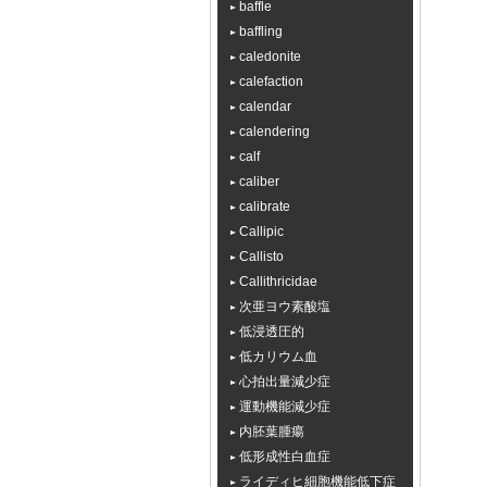
baffle
baffling
caledonite
calefaction
calendar
calendering
calf
caliber
calibrate
Callipic
Callisto
Callithricidae
次亜ヨウ素酸塩
低浸透圧的
低カリウム血
心拍出量減少症
運動機能減少症
内胚葉腫瘍
低形成性白血症
ライディヒ細胞機能低下症