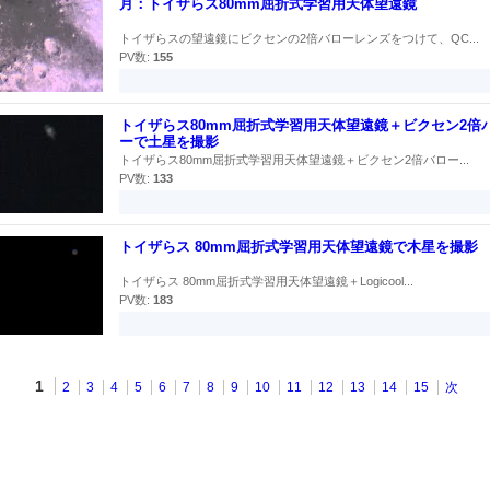
月：トイザらス80mm屈折式学習用天体望遠鏡
トイザらスの望遠鏡にビクセンの2倍バローレンズをつけて、QC...
PV数:
155
トイザらス80mm屈折式学習用天体望遠鏡＋ビクセン2倍
ーで土星を撮影
トイザらス80mm屈折式学習用天体望遠鏡＋ビクセン2倍バロー...
PV数:
133
トイザらス 80mm屈折式学習用天体望遠鏡で木星を撮影
トイザらス 80mm屈折式学習用天体望遠鏡＋Logicool...
PV数:
183
1
2
3
4
5
6
7
8
9
10
11
12
13
14
15
次