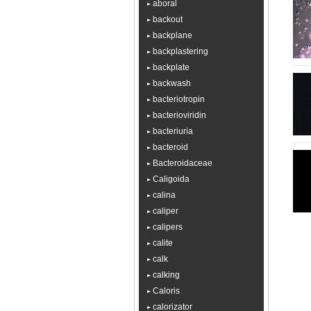
aboral
backout
backplane
backplastering
backplate
backwash
bacteriotropin
bacterioviridin
bacteriuria
bacteroid
Bacteroidaceae
Caligoida
calina
caliper
calipers
calite
calk
calking
Caloris
calorizator