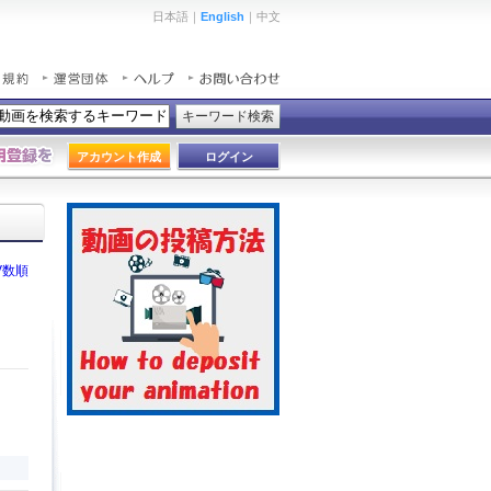
日本語｜
English
｜中文
キーワード検索
アカウント作成
ログイン
V数順