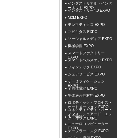
インダストリアル・インタ
ーネット EXPO
インダストリー4.0 EXPO
M2M EXPO
テレマティクス EXPO
ユビキタス EXPO
ソーシャルメディア EXPO
機械学習 EXPO
スマートファクトリー
EXPO
スマートヘルスケア EXPO
フィンテック EXPO
シェアサービス EXPO
ゲーミフィケーション
EXPO
全固体電池 EXPO
生体適合性材料 EXPO
ロボティック・プロセス・
オートメーション EXPO
コネクティビティ・オート
ノマス・シェアード・エレ
人工知能
クトリック EXPO
ニューロコンピューター
EXPO
デープラーニング EXPO