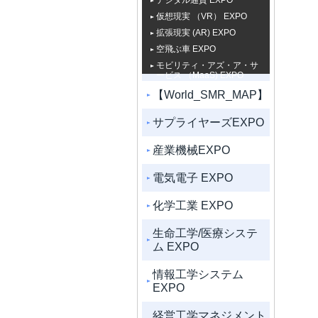
デジタル通貨 EXPO
仮想現実 （VR） EXPO
拡張現実 (AR) EXPO
空飛ぶ車 EXPO
モビリティ・アズ・ア・サ
ービス （MaaS) EXPO
【World_SMR_MAP】
サプライヤーズEXPO
産業機械EXPO
電気電子 EXPO
化学工業 EXPO
生命工学/医療システ
ム EXPO
情報工学システム
EXPO
経営工学マネジメント