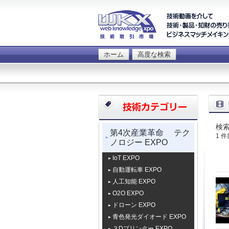
ホーム
高度な検索
検索
第4次産業革命 テク
1 
ノロジー EXPO
IoT EXPO
自動運転車 EXPO
人工知能 EXPO
O2O EXPO
ドローン EXPO
青色発光ダイオード EXPO
３Dプリンター EXPO