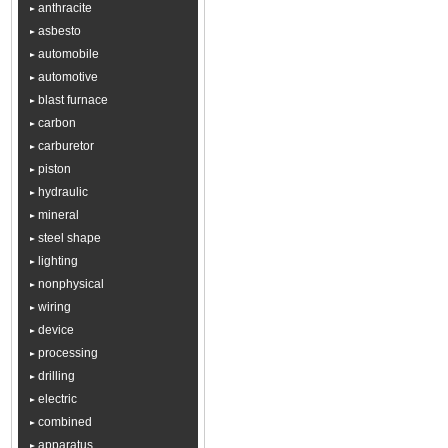
anthracite
asbesto
automobile
automotive
blast furnace
carbon
carburetor
piston
hydraulic
mineral
steel shape
lighting
nonphysical
wiring
device
processing
drilling
electric
combined
apparatus