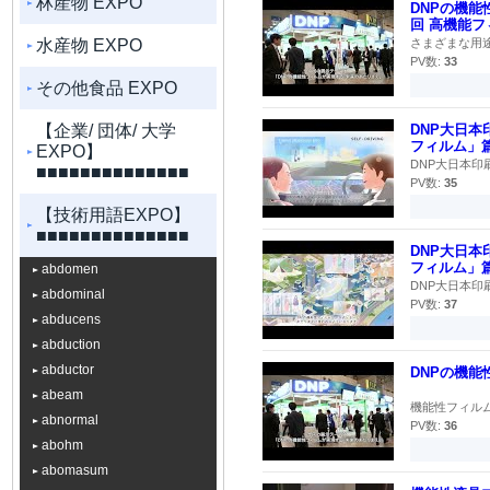
林産物 EXPO
DNPの機能
回 高機能
水産物 EXPO
さまざまな用途
PV数:
33
その他食品 EXPO
【企業/ 団体/ 大学
DNP大日
フィルム」篇
EXPO】
DNP大日本印
■■■■■■■■■■■■■■
PV数:
35
【技術用語EXPO】
■■■■■■■■■■■■■■
DNP大日
フィルム」篇
abdomen
DNP大日本印
abdominal
PV数:
37
abducens
abduction
abductor
DNPの機
abeam
機能性フィルム
abnormal
PV数:
36
abohm
abomasum