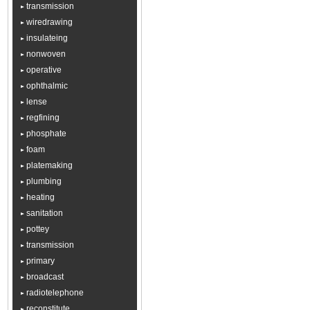
transmission
wiredrawing
insulateing
nonwoven
operative
ophthalmic
lense
regfining
phosphate
foam
platemaking
plumbing
heating
sanitation
pottey
transmission
primary
broadcast
radiotelephone
reconstitute