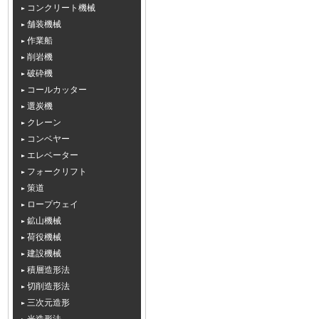
コンクリート機械
舗装機械
作業船
削岩機
破砕機
コールカッター
選炭機
クレーン
コンベヤー
エレベーター
フォークリフト
策道
ロープウェイ
鉱山機械
荷役機械
建設機械
積層造形法
切削造形法
三次元造形