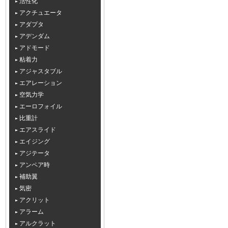
活性化
アクチュエータ
アダプタ
アデンダム
アドモード
粘着力
アジャスタブル
エアレーション
空気力学
エーロフォイル
比重計
エアスライド
エイジング
アジテータ
アンペア時
補助翼
気密
アクリット
アラーム
アルクラット