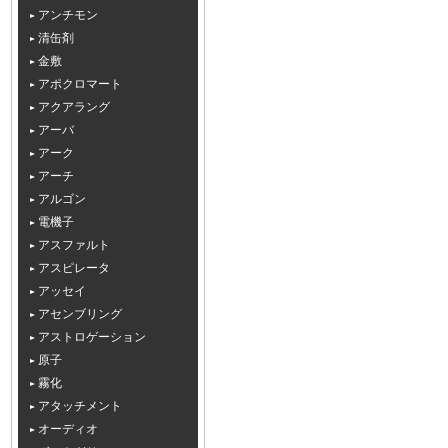
アンチモン
清缶剤
金敷
アポクロマート
アクアラング
アーバ
アーク
アーチ
アルゴン
電機子
アスファルト
アスピレータ
アッセイ
アセンブリング
アストロゲーション
原子
霧化
アタッチメント
オーディオ