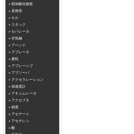
固体酸化物形
直接形
セル
スタック
セパレータ
空気極
アベンド
アブレータ
磨耗
アブレーシブ
アブソーバ
アクセラレーション
加速度計
アキュムレータ
アクセプタ
精度
アセテート
アセチレン
酸