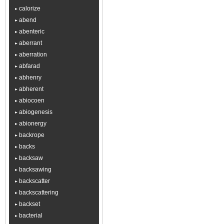
calorize
abend
abenteric
aberrant
aberration
abfarad
abhenry
abherent
abiocoen
abiogenesis
abionergy
backrope
backs
backsaw
backsawing
backscatter
backscattering
backset
bacterial