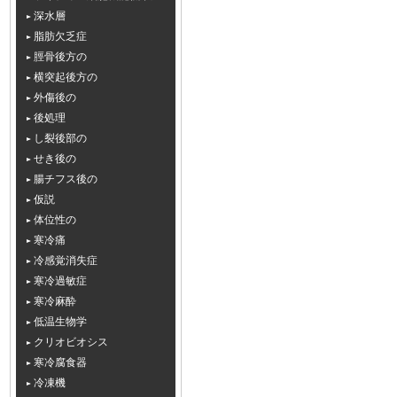
深水層
脂肪欠乏症
脛骨後方の
横突起後方の
外傷後の
後処理
し裂後部の
せき後の
腸チフス後の
仮説
体位性の
寒冷痛
冷感覚消失症
寒冷過敏症
寒冷麻酔
低温生物学
クリオビオシス
寒冷腐食器
冷凍機