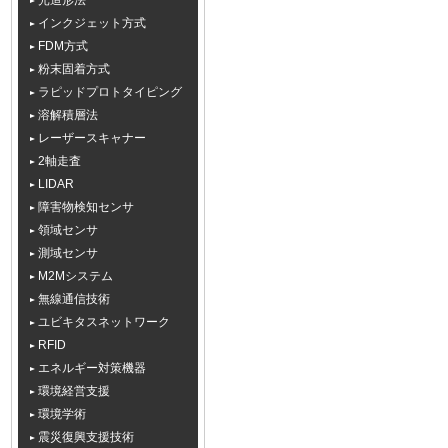
光造形法
インクジェット方式
FDM方式
粉末固着方式
ラピッドプロトタイピング
溶解積層法
レーザースキャナー
2軸走査
LIDAR
障害物検知センサ
領域センサ
測域センサ
M2Mシステム
無線通信技術
ユビキタスネットワーク
RFID
エネルギー対策機器
環境経営支援
環境学術
震災復興支援技術