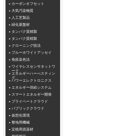
カーボンオフセット
大気汚染物質
人工芝製品
緑化基盤材
タンパク質精製
タンパク質精製
クローニング技法
ブルーホワイトアッセイ
免疫染色法
ワイヤレスセンサネットワ
ーク
エネルギーハーべスティン
グ
パワーエレクトロニクス
エネルギー供給システム
スマートエネルギー開発
プライベートクラウド
パブリッククラウド
仮想化環境
整地用機械
定植用資器材