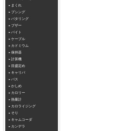
まくれ
ブシング
バタリング
ブザー
バイト
ケーブル
カドミウム
保持器
計算機
目盛定め
キャリパ
パス
かしめ
カロリー
熱量計
カロライジング
そり
キャムコーダ
カンデラ