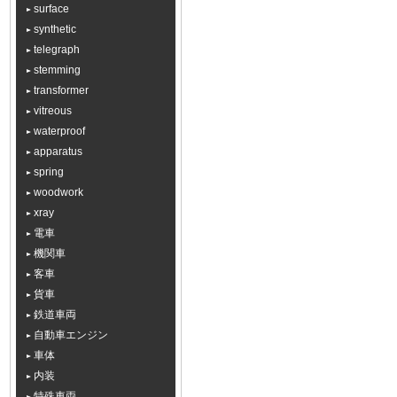
surface
synthetic
telegraph
stemming
transformer
vitreous
waterproof
apparatus
spring
woodwork
xray
電車
機関車
客車
貨車
鉄道車両
自動車エンジン
車体
内装
特殊車両