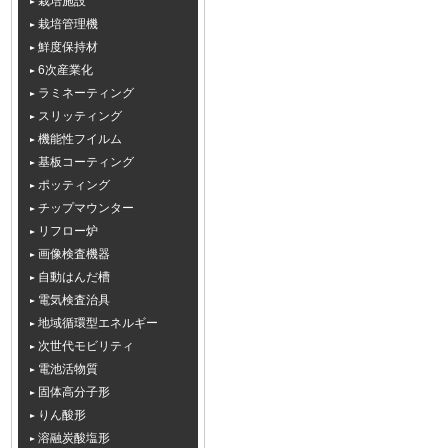
栽培施設
栽培管理機
鮮度保持材
6次産業化
ラミネーティング
スリッティング
機能性フイルム
基板コーティング
ポッティング
チップマウンター
リフロー炉
画像検査機器
自動はんだ槽
電気検査治具
地域循環型エネルギー
次世代モビリティ
電池活物質
固体高分子形
りん酸形
溶融炭酸塩形