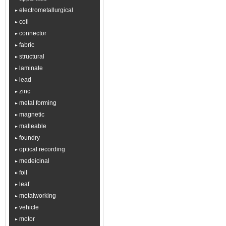
electrometallurgical
coil
connector
fabric
structural
laminate
lead
zinc
metal forming
magnetic
malleable
foundry
optical recording
medeicinal
foil
leaf
metalworking
vehicle
motor