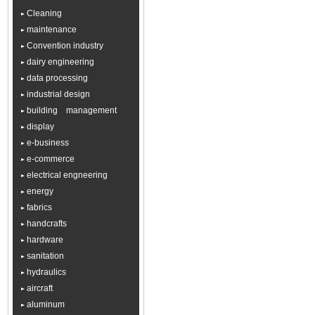
Cleaning
maintenance
Convention industry
dairy engineering
data processing
industrial design
building management
display
e-business
e-commerce
electrical engneering
energy
fabrics
handcrafts
hardware
sanitation
hydraulics
aircraft
aluminum