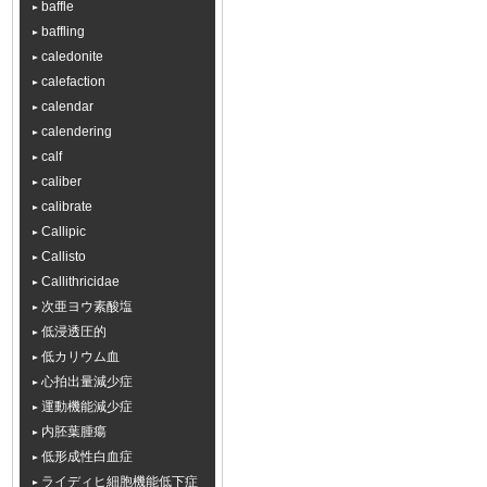
baffle
baffling
caledonite
calefaction
calendar
calendering
calf
caliber
calibrate
Callipic
Callisto
Callithricidae
次亜ヨウ素酸塩
低浸透圧的
低カリウム血
心拍出量減少症
運動機能減少症
内胚葉腫瘍
低形成性白血症
ライディヒ細胞機能低下症