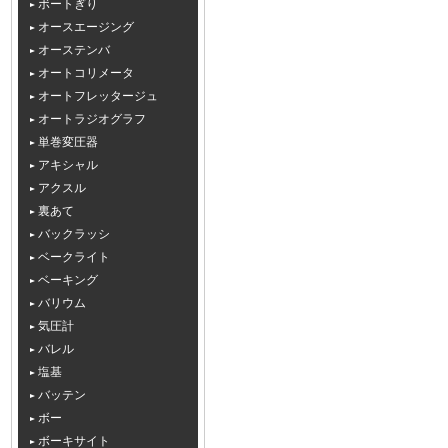
ボートぎり
オースエージング
オーステンバ
オートコリメータ
オートフレッタージュ
オートラジオグラフ
単巻変圧器
アキシャル
アクスル
裏あて
バックラッシ
ベークライト
ベーキング
バリウム
気圧計
バレル
塩基
バッテン
ボー
ボーキサイト