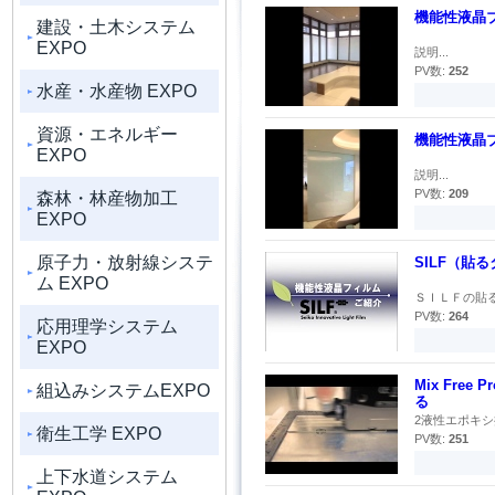
機能性液晶ブ
建設・土木システム
EXPO
説明...
PV数:
252
水産・水産物 EXPO
資源・エネルギー
機能性液晶ブ
EXPO
説明...
PV数:
209
森林・林産物加工
EXPO
原子力・放射線システ
SILF（貼
ム EXPO
ＳＩＬＦの貼る
PV数:
264
応用理学システム
EXPO
Mix Free
組込みシステムEXPO
る
2液性エポキシ
衛生工学 EXPO
PV数:
251
上下水道システム