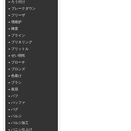
ろう付け
ブレークダウン
ブリーザ
増殖炉
輝度
ブライン
ブリネリング
ブリットル
ぜい弱性
ブローチ
ブロンズ
色着け
ブラシ
座屈
バフ
バッファ
バグ
バルジ
バルジ加工
バニシ仕上げ