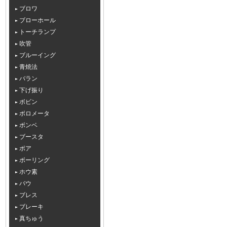
ブロワ
ブローホール
トーチランプ
吹管
ブルーイング
青焼法
バラン
下げ振り
ボビン
ボロメータ
ボンベ
ブースタ
ボア
ボーリング
ホウ素
バウ
ブレス
ブレーキ
真ちゅう