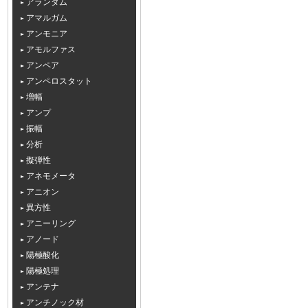
アランダム
アマルガム
アンモニア
アモルファス
アンペア
アンペロスタット
増幅
アンプ
振幅
分析
擬弾性
アネモメータ
アニオン
異方性
アニーリング
アノード
陽極酸化
陽極処理
アンテナ
アンチノック材