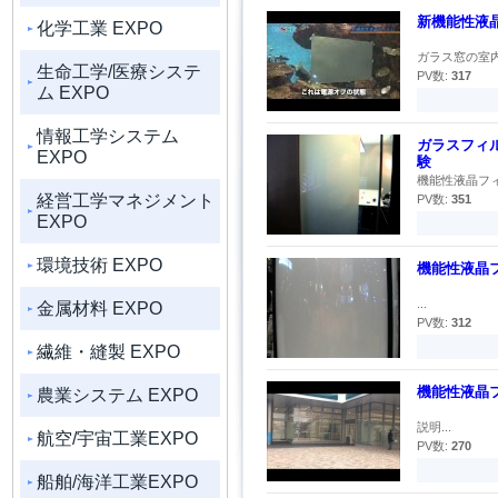
新機能性液
化学工業 EXPO
ガラス窓の室内
生命工学/医療システ
PV数:
317
ム EXPO
情報工学システム
ガラスフィル
EXPO
験
機能性液晶フィル
経営工学マネジメント
PV数:
351
EXPO
環境技術 EXPO
機能性液晶
...
金属材料 EXPO
PV数:
312
繊維・縫製 EXPO
機能性液晶フ
農業システム EXPO
説明...
航空/宇宙工業EXPO
PV数:
270
船舶/海洋工業EXPO