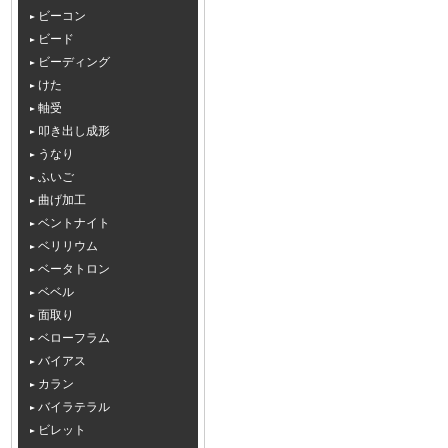
ビーコン
ビード
ビーディング
けた
軸受
叩き出し成形
うなり
ふいご
曲げ加工
ベントナイト
ベリリウム
ベータトロン
ベベル
面取り
ベローフラム
バイアス
カラン
バイラテラル
ビレット