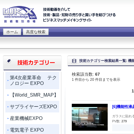
ホーム
高度な検索
技術カテゴリー検索結果一覧: 機
検索該当数:
67
第4次産業革命 テク
1 件目から 20 件目までを表示
ノロジー EXPO
1
【World_SMR_MAP】
サプライヤーズEXPO
[6]機能性
ガラスに貼れる
産業機械EXPO
PV数:
279
電気電子 EXPO