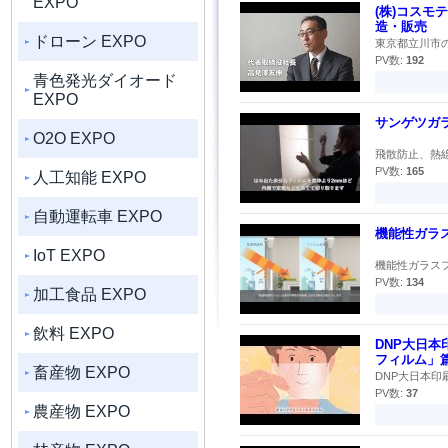
EXPO
(株)コス
造・販売
ドローン EXPO
東京都立川市の
PV数:
192
青色発光ダイオード
EXPO
サンゲツガラ
O2O EXPO
飛散防止、熱線
PV数:
165
人工知能 EXPO
自動運転車 EXPO
機能性ガラス
IoT EXPO
機能性ガラスフ
PV数:
134
加工食品 EXPO
飲料 EXPO
DNP大日
フィルム」
畜産物 EXPO
DNP大日本印
PV数:
37
農産物 EXPO