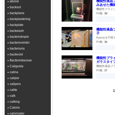
機能性液晶
aboral
みあせた機
backout
機能性ブライン
backplane
PV数:
38
backplastering
backplate
機能性液晶
backwash
子
bacteriotropin
Kasmyを円
PV数:
36
bacterioviridin
bacteriuria
bacteroid
機能性ブライ
Bacteroidaceae
ガラスタイ
Caligoida
機能性液晶ブラ
PV数:
37
calina
caliper
calipers
calite
1
calk
calking
Caloris
calorizator