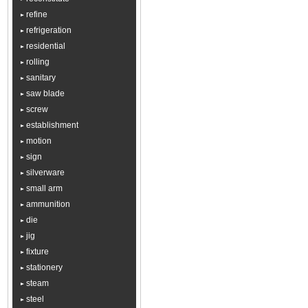
refine
refrigeration
residential
rolling
sanitary
saw blade
screw
establishment
motion
sign
silverware
small arm
ammunition
die
jig
fixture
stationery
steam
steel