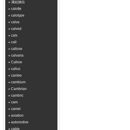
凍結抽出
calotte
calotype
calva
calved
calx
call
callose
calvaria
Callow
callus
cambe
cambium
Cambrian
cambric
cam
camel
aviation
automotive
cable