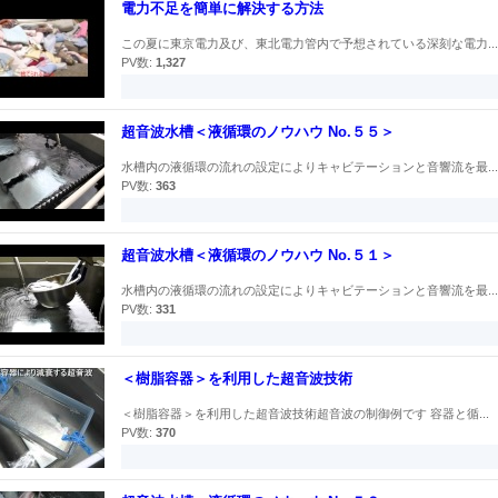
電力不足を簡単に解決する方法
この夏に東京電力及び、東北電力管内で予想されている深刻な電力...
PV数:
1,327
超音波水槽＜液循環のノウハウ No.５５＞
水槽内の液循環の流れの設定によりキャビテーションと音響流を最...
PV数:
363
超音波水槽＜液循環のノウハウ No.５１＞
水槽内の液循環の流れの設定によりキャビテーションと音響流を最...
PV数:
331
＜樹脂容器＞を利用した超音波技術
＜樹脂容器＞を利用した超音波技術超音波の制御例です 容器と循...
PV数:
370