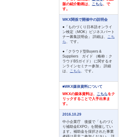
版の紹介動画は、
こちら
、で
す。
WKX関係で開催中の説明会
●「ものづくり日本語オンライ
ン検定（MOK）ビジネスパート
ナー募集説明会」 詳細は、
こち
ら
、です。
●「クラウド型Buyers &
Suppliers ガイド （略称：ク
ラウドBSガイド） に関するオ
ンラインセミナー参加」 詳細
は、
こちら
、です。
■WKX媒体資料について
WKXの媒体資料は、
こちら
をク
リックすることで入手出来ま
す。
2016.10.29
中小企業庁 後援で「ものづく
り補助金EXPO」を開催してい
ます。補助金を採択された事業
者様は是非ご参加ください。 詳