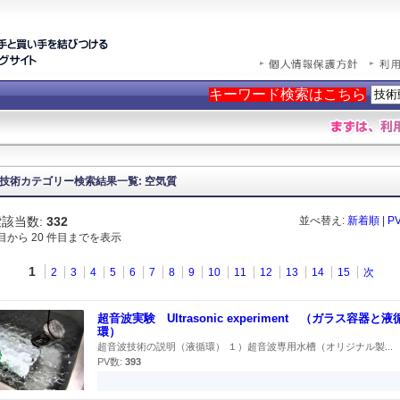
キーワード検索はこちら
技術カテゴリー検索結果一覧: 空気質
該当数:
332
並べ替え:
新着順
|
P
件目から 20 件目までを表示
1
2
3
4
5
6
7
8
9
10
11
12
13
14
15
次
超音波実験 Ultrasonic experiment （ガラス容器と液
環）
超音波技術の説明（液循環） １）超音波専用水槽（オリジナル製...
PV数:
393