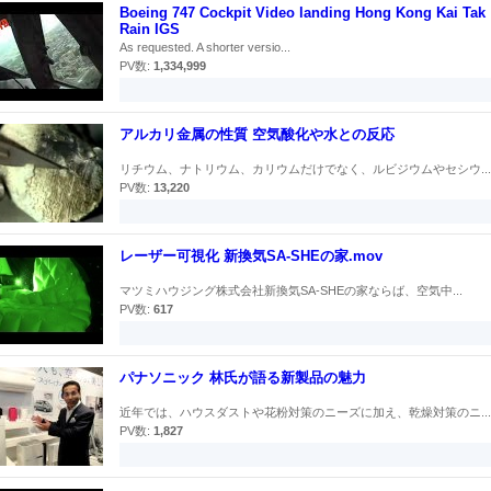
Boeing 747 Cockpit Video landing Hong Kong Kai Tak
Rain IGS
As requested. A shorter versio...
PV数:
1,334,999
アルカリ金属の性質 空気酸化や水との反応
リチウム、ナトリウム、カリウムだけでなく、ルビジウムやセシウ...
PV数:
13,220
レーザー可視化 新換気SA-SHEの家.mov
マツミハウジング株式会社新換気SA-SHEの家ならば、空気中...
PV数:
617
パナソニック 林氏が語る新製品の魅力
近年では、ハウスダストや花粉対策のニーズに加え、乾燥対策のニ...
PV数:
1,827