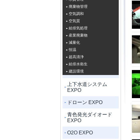
廃棄物管理
空気調和
空気質
給排気処理
産業廃棄物
減量化
恒温
超高清浄
給排水衛生
建設環境
上下水道システム
EXPO
ドローン EXPO
青色発光ダイオード
EXPO
O2O EXPO