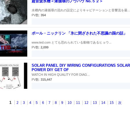
超音波水槽＜液循環のノウハウ No.５２＞
水槽内の液循環の流れの設定によりキャビテーションと音響流を最...
PV数:
354
ポール・ニックリン 「氷に閉ざされた不思議の国の話」
www.ted.com とても恐れられている動物であるヒョウ...
PV数:
2,099
SOLAR PANEL DIY WIRING CONFIGURATIONS SOLAR
POWER DIY GET OF
WATCH IN HIGH QUALITY FOR DIAG...
PV数:
315,447
1
2
3
4
5
6
7
8
9
10
11
12
13
14
15
次