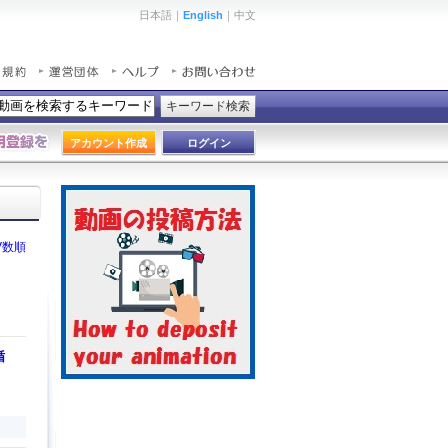
日本語｜
English
｜中文
キーワード検索
アカウント作成
ログイン
V数順
循