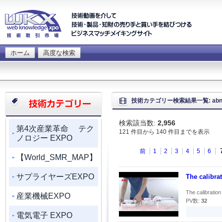
ホーム
高度な検索
技術カテゴリー検索結果一覧: abno
検索該当数:
2,956
第4次産業革命 テク
121 件目から 140 件目までを表示
ノロジー EXPO
前
1
2
3
4
5
6
【World_SMR_MAP】
サプライヤーズEXPO
The calibra
The calibration
産業機械EXPO
PV数:
32
電気電子 EXPO