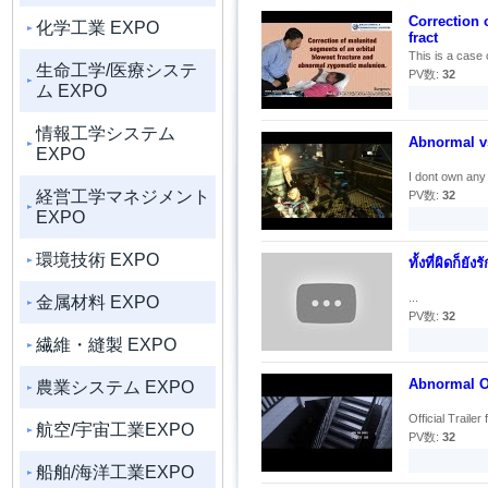
Correction 
化学工業 EXPO
fract
This is a case o
生命工学/医療システ
PV数:
32
ム EXPO
情報工学システム
Abnormal v
EXPO
I dont own any
経営工学マネジメント
PV数:
32
EXPO
環境技術 EXPO
ทั้งที่ผิดก็ย
...
金属材料 EXPO
PV数:
32
繊維・縫製 EXPO
Abnormal Oc
農業システム EXPO
Official Trailer 
航空/宇宙工業EXPO
PV数:
32
船舶/海洋工業EXPO