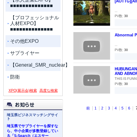
[AOTTG][Ann
■■■■■■■■■■■■■■
...
PV数:
30
【プロフェッショナル
人材EXPO】
■■■■■■■■■■■■■■
Abnormal P
その他EXPO
...
PV数:
30
サプライヤー
【General_SMR_nuclear】
HUBUNGAN 
AND ABNO
防衛
THIS IS FUNN
PV数:
30
XPO(展示会)検索
高度な検索
前
1
2
3
4
5
6
埼玉県ビジネスマッチングサイ
ト
埼玉県でサプライヤーを探すな
ら、中小企業が多数登録してい
る「S-Search（エスサー