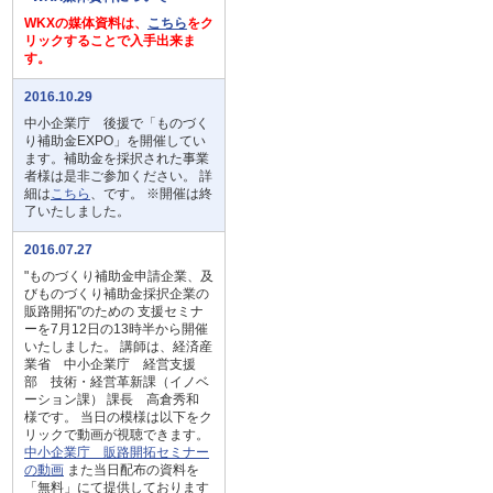
WKXの媒体資料は、
こちら
をク
リックすることで入手出来ま
す。
2016.10.29
中小企業庁 後援で「ものづく
り補助金EXPO」を開催してい
ます。補助金を採択された事業
者様は是非ご参加ください。 詳
細は
こちら
、です。 ※開催は終
了いたしました。
2016.07.27
"ものづくり補助金申請企業、及
びものづくり補助金採択企業の
販路開拓"のための 支援セミナ
ーを7月12日の13時半から開催
いたしました。 講師は、経済産
業省 中小企業庁 経営支援
部 技術・経営革新課（イノベ
ーション課） 課長 高倉秀和
様です。 当日の模様は以下をク
リックで動画が視聴できます。
中小企業庁 販路開拓セミナー
の動画
また当日配布の資料を
「無料」にて提供しております