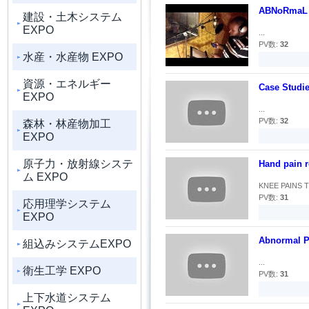
ABNoRmaL p
建設・土木システム
EXPO
...
PV数:
32
水産・水産物 EXPO
資源・エネルギー
Case Studi
EXPO
...
PV数:
32
森林・林産物加工
EXPO
原子力・放射線システ
Hand pain r
ム EXPO
KNEE PAINS T
PV数:
31
応用理学システム
EXPO
Abnormal P
組込みシステムEXPO
...
衛生工学 EXPO
PV数:
31
上下水道システム