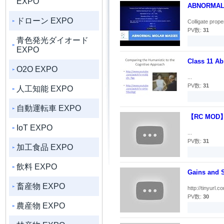
EXPO
ABNORMAL
ドローン EXPO
Colligate prope
PV数:
31
青色発光ダイオード
EXPO
Class 11 A
O2O EXPO
...
PV数:
31
人工知能 EXPO
自動運転車 EXPO
【RC MOD
IoT EXPO
...
PV数:
31
加工食品 EXPO
飲料 EXPO
Gains and S
畜産物 EXPO
http://tinyurl.
PV数:
30
農産物 EXPO