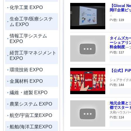
【Gloca
化学工業 EXPO
岡IT企業ピッ
...
生命工学/医療システ
PV数:
119
ム EXPO
情報工学システム
タイムズカ
EXPO
ーシェアリ
料金制度
タイムズカープ
経営工学マネジメント
PV数:
117
EXPO
環境技術 EXPO
【公式】Pi
シェアサイクル
金属材料 EXPO
PV数:
144
繊維・縫製 EXPO
地元企業とコ
農業システム EXPO
都でスター
大和ハウスパー
航空/宇宙工業EXPO
PV数:
114
船舶/海洋工業EXPO