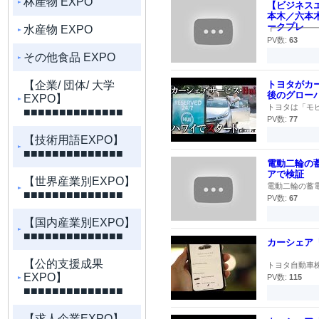
林産物 EXPO
【ビジネス
本木／六本
ークプレ
水産物 EXPO
┏━━━━━━
PV数:
63
その他食品 EXPO
【企業/ 団体/ 大学
トヨタがカ
後のグロー
EXPO】
トヨタは「モビ
■■■■■■■■■■■■■■
PV数:
77
【技術用語EXPO】
■■■■■■■■■■■■■■
電動二輪の
アで検証
【世界産業別EXPO】
電動二輪の蓄電
■■■■■■■■■■■■■■
PV数:
67
【国内産業別EXPO】
■■■■■■■■■■■■■■
カーシェア『
【公的支援成果
トヨタ自動車株
EXPO】
PV数:
115
■■■■■■■■■■■■■■
【求人企業EXPO】