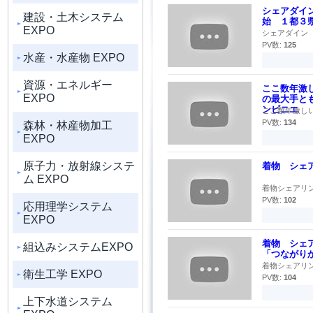
シェアダイ
建設・土木システム
始 １都３
EXPO
シェアダイン（
PV数:
125
水産・水産物 EXPO
資源・エネルギー
ここ数年激
EXPO
の最大手と
ンビニエ
ここ数年激しい
PV数:
134
森林・林産物加工
EXPO
原子力・放射線システ
着物 シェア
ム EXPO
着物シェアリン
PV数:
102
応用理学システム
EXPO
着物 シェ
組込みシステムEXPO
「つながり
着物シェアリン
衛生工学 EXPO
PV数:
104
上下水道システム