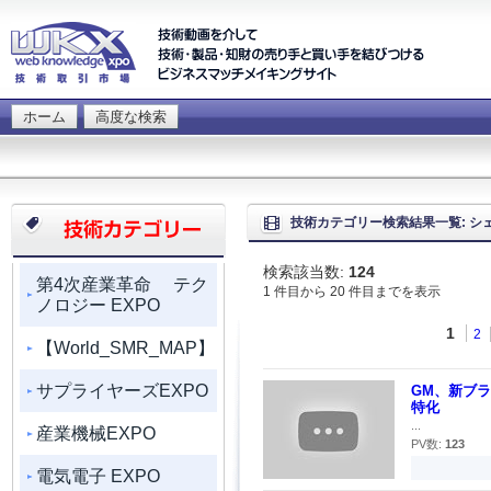
ホーム
高度な検索
技術カテゴリー検索結果一覧: シェ
検索該当数:
124
第4次産業革命 テク
1 件目から 20 件目までを表示
ノロジー EXPO
1
2
【World_SMR_MAP】
サプライヤーズEXPO
GM、新ブラ
特化
...
産業機械EXPO
PV数:
123
電気電子 EXPO