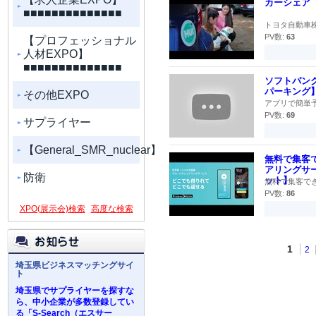
カーシェア『
■■■■■■■■■■■■■■
トヨタ自動車株
PV数:
63
【プロフェッショナル
人材EXPO】
■■■■■■■■■■■■■■
ソフトバン
パーキング
その他EXPO
アプリで簡単予
PV数:
69
サプライヤー
【General_SMR_nuclear】
無料で集客
アリングサ
防衛
ット】
無料で集客でき
PV数:
86
XPO(展示会)検索
高度な検索
1
2
埼玉県ビジネスマッチングサイ
ト
埼玉県でサプライヤーを探すな
ら、中小企業が多数登録してい
る「S-Search（エスサー