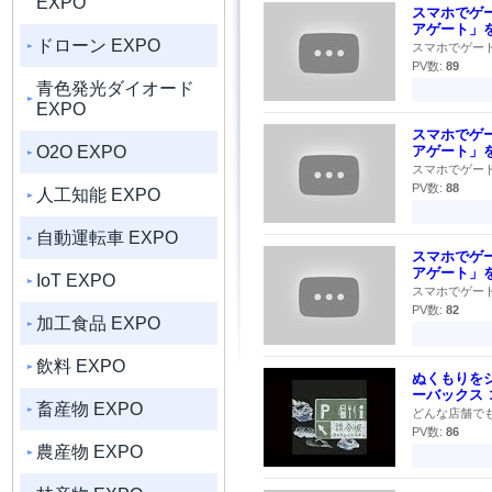
EXPO
スマホでゲー
アゲート」を発
ドローン EXPO
スマホでゲート開
PV数:
89
青色発光ダイオード
EXPO
スマホでゲー
O2O EXPO
アゲート」を発
スマホでゲート開
PV数:
88
人工知能 EXPO
自動運転車 EXPO
スマホでゲー
アゲート」
IoT EXPO
スマホでゲート開
PV数:
82
加工食品 EXPO
飲料 EXPO
ぬくもりを
ーバックス 
畜産物 EXPO
どんな店舗でも
PV数:
86
農産物 EXPO