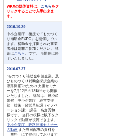
WKXの媒体資料は、
こちら
をク
リックすることで入手出来ま
す。
2016.10.29
中小企業庁 後援で「ものづく
り補助金EXPO」を開催してい
ます。補助金を採択された事業
者様は是非ご参加ください。 詳
細は
こちら
、です。 ※開催は終
了いたしました。
2016.07.27
"ものづくり補助金申請企業、及
びものづくり補助金採択企業の
販路開拓"のための 支援セミナ
ーを7月12日の13時半から開催
いたしました。 講師は、経済産
業省 中小企業庁 経営支援
部 技術・経営革新課（イノベ
ーション課） 課長 高倉秀和
様です。 当日の模様は以下をク
リックで動画が視聴できます。
中小企業庁 販路開拓セミナー
の動画
また当日配布の資料を
「無料」にて提供しております