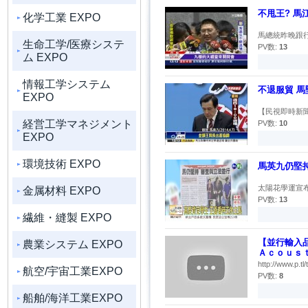
不甩王? 馬
化学工業 EXPO
馬總統昨晚跟行
生命工学/医療システ
PV数:
13
ム EXPO
情報工学システム
不退服貿 
EXPO
【民視即時新聞
経営工学マネジメント
PV数:
10
EXPO
環境技術 EXPO
馬英九仍堅
太陽花學運宣布
金属材料 EXPO
PV数:
13
繊維・縫製 EXPO
【並行輸入品】M
農業システム EXPO
Ａｃｏｕｓ
http://www.p
航空/宇宙工業EXPO
PV数:
8
船舶/海洋工業EXPO