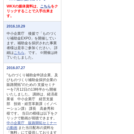
WKXの媒体資料は、
こちら
をク
リックすることで入手出来ま
す。
2016.10.29
中小企業庁 後援で「ものづく
り補助金EXPO」を開催してい
ます。補助金を採択された事業
者様は是非ご参加ください。 詳
細は
こちら
、です。 ※開催は終
了いたしました。
2016.07.27
"ものづくり補助金申請企業、及
びものづくり補助金採択企業の
販路開拓"のための 支援セミナ
ーを7月12日の13時半から開催
いたしました。 講師は、経済産
業省 中小企業庁 経営支援
部 技術・経営革新課（イノベ
ーション課） 課長 高倉秀和
様です。 当日の模様は以下をク
リックで動画が視聴できます。
中小企業庁 販路開拓セミナー
の動画
また当日配布の資料を
「無料」にて提供しております