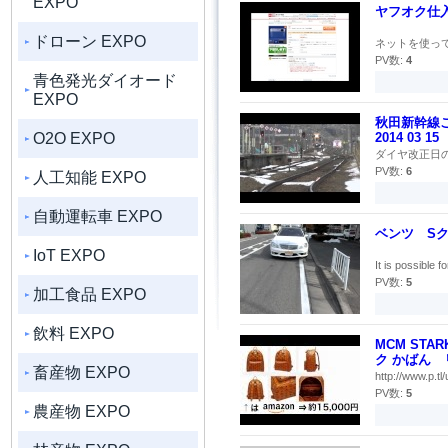
EXPO
ヤフオク仕
ドローン EXPO
ネットを使って
PV数:
4
青色発光ダイオード
EXPO
秋田新幹線
O2O EXPO
2014 03 15
ダイヤ改正日の
PV数:
6
人工知能 EXPO
自動運転車 EXPO
ベンツ Sク
IoT EXPO
It is possible f
PV数:
5
加工食品 EXPO
飲料 EXPO
MCM STA
ク かばん 
畜産物 EXPO
http://www.p.t
PV数:
5
農産物 EXPO