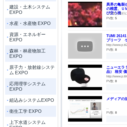
異界の亀裂
建設・土木システム
の精霊、Ｕ
EXPO
び交う桃
この世と並行に
PV数:
5
水産・水産物 EXPO
資源・エネルギー
TUMI 26
EXPO
ブリーフ ケ
http://www.p.t
PV数:
8
森林・林産物加工
EXPO
原子力・放射線システ
ニューエラ 
品） 格安 
ム EXPO
http://www.p.
PV数:
8
応用理学システム
EXPO
メディアの
組込みシステムEXPO
...
衛生工学 EXPO
PV数:
8
上下水道システム