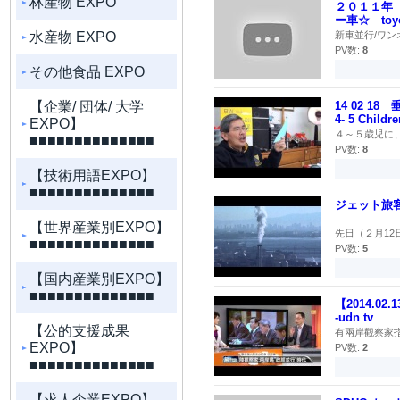
林産物 EXPO
２０１１年
ー車☆ toyot
水産物 EXPO
新車並行/ワンオ
PV数:
8
その他食品 EXPO
【企業/ 団体/ 大学
14 02 1
4- 5 Childre
EXPO】
４～５歳児に、
■■■■■■■■■■■■■■
PV数:
8
【技術用語EXPO】
■■■■■■■■■■■■■■
ジェット旅
【世界産業別EXPO】
先日（２月12
■■■■■■■■■■■■■■
PV数:
5
【国内産業別EXPO】
■■■■■■■■■■■■■■
【2014.0
-udn tv
【公的支援成果
有兩岸觀察家指
EXPO】
PV数:
2
■■■■■■■■■■■■■■
【求人企業EXPO】