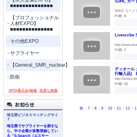
SDHC カード
■■■■■■■■■■■■■■
SDHC カード 東
PV数:
6
【プロフェッショナル
人材EXPO】
■■■■■■■■■■■■■■
Livescribe
その他EXPO
http://www.ama
PV数:
7
サプライヤー
【General_SMR_nuclear】
ディオール 
行輸入品] 
防衛
http://www.p
PV数:
11
XPO(展示会)検索
高度な検索
前
7
8
9
10
11
12
1
埼玉県ビジネスマッチングサイ
ト
埼玉県でサプライヤーを探すな
ら、中小企業が多数登録してい
る「S-Search（エスサー