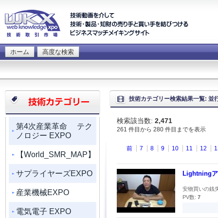
ホーム
高度な検索
技術カテゴリー検索結果一覧: 並
検索該当数:
2,471
第4次産業革命 テク
261 件目から 280 件目までを表示
ノロジー EXPO
前
7
8
9
10
11
12
1
【World_SMR_MAP】
サプライヤーズEXPO
Lightn
安物買いの銭失
産業機械EXPO
PV数:
7
電気電子 EXPO